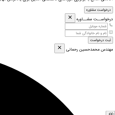
درخواست مشاوره
درخواســت مشــاوره
ثبت درخواست
مهندس محمدحسین رحمانی