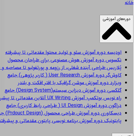
خانه
دوره‌های آموزشی
اودیسه
دوره آموزش سئو و تولید محتوا مقدماتی تا پیشرفته
نکسوس
دوره آموزش هوش مصنوعی برای طراحان محصول
پُلاریس
طراحی آینده شغلی، از رزومه و پورتفولیو تا مصاحبه و 
کاوش‌گر
دوره آموزش User Research ( کاربر پژوهی) جامع
ویزارد
دوره آموزش موشن گرافیک با افتر افکت و بلندر
گلکسی
دوره آموزش دیزاین سیستم(Design System) جامع
راه نویس
بوتکمپ آموزش UX Writing آنلاین مقدماتی تا پیشرفته
دراگون
دوره آموزش UI Design ( طراحی رابط کاربری) جامع
دیسکاوری
دوره آموزش طراحی محصول (Prdouct Design) جامع
پایتونیک
دوره آموزش برنامه نویسی پایتون مقدماتی و پیشرفته