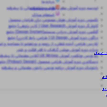
درباره ما
اودیسه
دوره آموزش سئو و تولید محتوا مقدماتی تا پیشرفته
قوانین و مقررات
استعلام مدارک
نکسوس
دوره آموزش هوش مصنوعی برای طراحان محصول
کاوش‌گر
دوره آموزش User Research ( کاربر پژوهی) جامع
گلکسی
دوره آموزش دیزاین سیستم(Design System) جامع
دراگون
دوره آموزش UI Design ( طراحی رابط کاربری) جامع
پُلاریس
طراحی آینده شغلی، از رزومه و پورتفولیو تا مصاحبه و ا
ویزارد
دوره آموزش موشن گرافیک با افتر افکت و بلندر
استخدام
راه نویس
بوتکمپ آموزش UX Writing آنلاین مقدماتی تا پیشرفته
دیسکاوری
دوره آموزش طراحی محصول (Prdouct Design) جامع
پایتونیک
دوره آموزش برنامه نویسی پایتون مقدماتی و پیشرفته