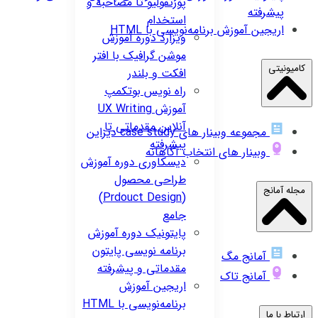
پورتفولیو تا مصاحبه و
پیشرفته
استخدام
اریجین
آموزش برنامه‌نویسی با HTML
ویزارد
دوره آموزش
موشن گرافیک با افتر
کامیونیتی
افکت و بلندر
راه نویس
بوتکمپ
آموزش UX Writing
آنلاین مقدماتی تا
مجموعه وبینار های case study دیزاین
پیشرفته
وبینار های انتخاب آگاهانه
دیسکاوری
دوره آموزش
طراحی محصول
مجله آمانج
(Prdouct Design)
جامع
پایتونیک
دوره آموزش
برنامه نویسی پایتون
آمانج مگ
مقدماتی و پیشرفته
آمانج تاک
اریجین
آموزش
برنامه‌نویسی با HTML
ارتباط با ما