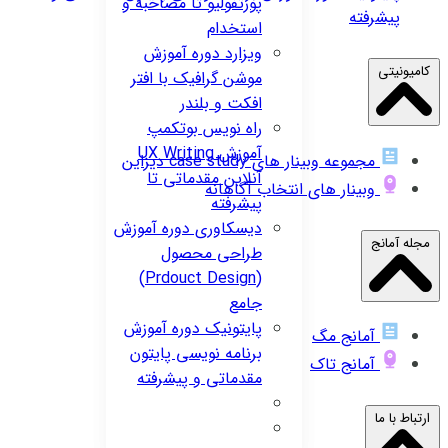
پورتفولیو تا مصاحبه و
پیشرفته
استخدام
ویزارد
دوره آموزش
کامیونیتی
موشن گرافیک با افتر
افکت و بلندر
راه نویس
بوتکمپ
آموزش UX Writing
مجموعه وبینار های case study دیزاین
آنلاین مقدماتی تا
وبینار های انتخاب آگاهانه
پیشرفته
دیسکاوری
دوره آموزش
مجله آمانج
طراحی محصول
(Prdouct Design)
جامع
پایتونیک
دوره آموزش
آمانج مگ
برنامه نویسی پایتون
آمانج تاک
مقدماتی و پیشرفته
ارتباط با ما