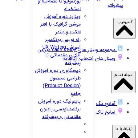
پورتفولیو تا مصاحبه و
پیشرفته
استخدام
ویزارد
دوره آموزش
کامیونیتی
موشن گرافیک با افتر
افکت و بلندر
راه نویس
بوتکمپ
آموزش UX Writing
مجموعه وبینار های case study دیزاین
آنلاین مقدماتی تا
وبینار های انتخاب آگاهانه
پیشرفته
دیسکاوری
دوره آموزش
مجله آمانج
طراحی محصول
(Prdouct Design)
جامع
پایتونیک
دوره آموزش
آمانج مگ
برنامه نویسی پایتون
آمانج تاک
مقدماتی و پیشرفته
ارتباط با ما