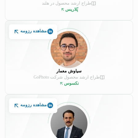
طراح ارشد محصول در هلند
پُلاریس
مشاهده رزومه
سیاوش معمار
طراح ارشد محصول شرکت GoPhoto
نکسوس
مشاهده رزومه