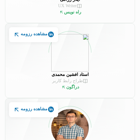
UX Writer
راه نویس
مشاهده رزومه
استاد افشین محمدی
طراح رابط کاربر
دراگون
مشاهده رزومه