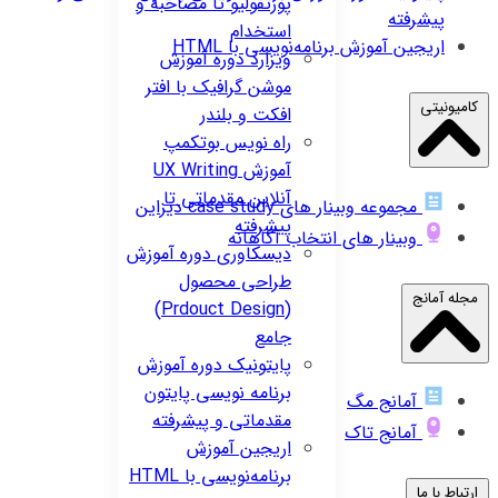
پورتفولیو تا مصاحبه و
پیشرفته
استخدام
اریجین
آموزش برنامه‌نویسی با HTML
ویزارد
دوره آموزش
موشن گرافیک با افتر
کامیونیتی
افکت و بلندر
راه نویس
بوتکمپ
آموزش UX Writing
آنلاین مقدماتی تا
مجموعه وبینار های case study دیزاین
پیشرفته
وبینار های انتخاب آگاهانه
دیسکاوری
دوره آموزش
طراحی محصول
مجله آمانج
(Prdouct Design)
جامع
پایتونیک
دوره آموزش
برنامه نویسی پایتون
آمانج مگ
مقدماتی و پیشرفته
آمانج تاک
اریجین
آموزش
برنامه‌نویسی با HTML
ارتباط با ما