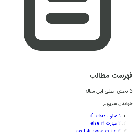
فهرست مطالب
5 بخش اصلی این مقاله
خواندن سریع‌تر
1
عبارت if…else
2
عبارت else if
3
عبارت switch…case