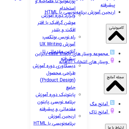
پورتفولیو تا مصاحبه و
پیشرفته
استخدام
اریجین
آموزش برنامه‌نویسی با HTML
ویزارد
دوره آموزش
موشن گرافیک با افتر
کامیونیتی
افکت و بلندر
راه نویس
بوتکمپ
آموزش UX Writing
آنلاین مقدماتی تا
مجموعه وبینار های case study دیزاین
پیشرفته
وبینار های انتخاب آگاهانه
دیسکاوری
دوره آموزش
طراحی محصول
مجله آمانج
(Prdouct Design)
جامع
پایتونیک
دوره آموزش
برنامه نویسی پایتون
آمانج مگ
مقدماتی و پیشرفته
آمانج تاک
اریجین
آموزش
برنامه‌نویسی با HTML
ارتباط با ما