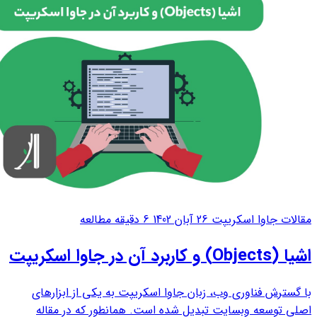
مقالات جاوا اسکریپت
26 آبان 1402
6 دقیقه مطالعه
اشیا (Objects) و کاربرد آن در جاوا اسکریپت
با گسترش فناوری وب، زبان جاوا اسکریپت به یکی از ابزارهای
اصلی توسعه وبسایت تبدیل شده است. همانطور که در مقاله