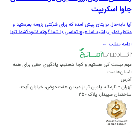
جاوا اسکریپت
آیا تابه‌حال برایتان پیش آمده که برای شرکتی رزومه بفرستید و
منتظر تماس باشید اما هیچ تماسی با شما گرفته نشود؟شما تنها
نیستید. رزومه‌ای که به شرکت ارسال می‌شود، با ده‌ها یا شاید
ادامه مطلب
←
صدها رزومه دیگر در رقابت است. به طور متوسط کارفرمایان یا
مدیران هر رزومه را حدود...
مهم نیست کی هستیم و کجا هستیم، یادگیری حقی برای همه
انسان‌هاست.
آدرس
تهران - نارمک، پایین تر از میدان هفت‌حوض، خیابان آیت،
ساختمان سپیدار، پلاک ۳۵۰