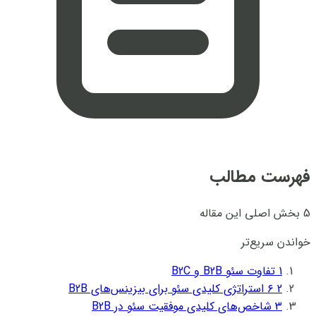
فهرست مطالب
5 بخش اصلی این مقاله
خواندن سریع‌تر
1
تفاوت سئو B2B و B2C
2
۶ استراتژی کلیدی سئو برای بیزینس‌های B2B
3
شاخص‌های کلیدی موفقیت سئو در B2B