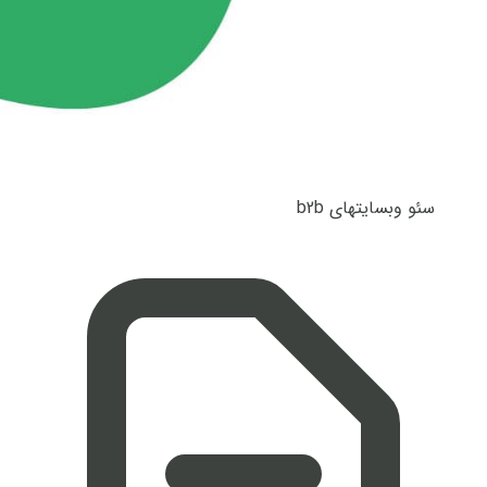
سئو وبسایتهای b2b