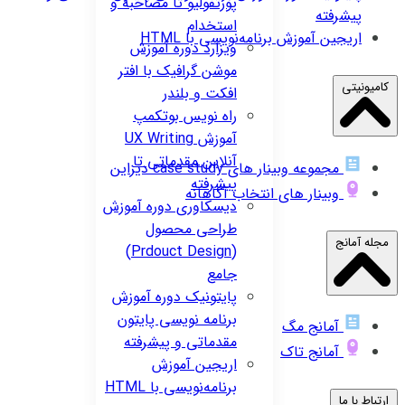
پورتفولیو تا مصاحبه و
پیشرفته
استخدام
اریجین
آموزش برنامه‌نویسی با HTML
ویزارد
دوره آموزش
موشن گرافیک با افتر
کامیونیتی
افکت و بلندر
راه نویس
بوتکمپ
آموزش UX Writing
آنلاین مقدماتی تا
مجموعه وبینار های case study دیزاین
پیشرفته
وبینار های انتخاب آگاهانه
دیسکاوری
دوره آموزش
طراحی محصول
مجله آمانج
(Prdouct Design)
جامع
پایتونیک
دوره آموزش
برنامه نویسی پایتون
آمانج مگ
مقدماتی و پیشرفته
آمانج تاک
اریجین
آموزش
برنامه‌نویسی با HTML
ارتباط با ما