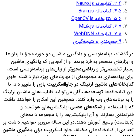
4
۳. کتابخانه Neuro.js
5
۴. کتابخانه Brain.js
6
۵. کتابخانه OpenCV.js
7
۶. کتابخانه ML5.js
8
۷. کتابخانه WebDNN
9
جمع‌بندی و نتیجه‌گیری
در گذشته، ‌برنامه‌نویسی و یادگیری ماشین دو حوزه مجزا با زبان‌ها
و ابزارهای منحصر به فرد بودند. و از آنجایی که یادگیری ماشین
بسیار تخصصی‌تر و
ریاضی‌محورتر
از زبان‌های برنامه‌نویسی است،
برای پیاده‌سازی به مجموعه‌ای از مهارت‌های ویژه نیاز داشت.
ظهور
کتابخانه‌های ماشین لرنینگ در جاوااسکریپت
بازی را تغییر داد. با
این کتابخانه‌ها توسعه‌دهندگان می‌توانند قابلیت‌های ماشین لرنینگ
را به برنامه‌های وب وارد کنند. همچنین این امکان را خواهند داشت
که با استفاده از
شبکه‌های عصبی
اپلیکیشن‌های هوشمند و
قدرتمندی بسازند. و آن اپلیکیشن‌ها را با مجموعه داده‌های
(دیتاست) وسیع آموزش دهند.
در این مقاله مروری خواهیم داشت بر
تعدادی از کتابخانه‌های مختلف جاوا اسکریپت برای
یادگیری ماشین