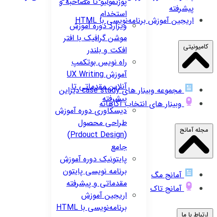
پورتفولیو تا مصاحبه و
پیشرفته
استخدام
اریجین
آموزش برنامه‌نویسی با HTML
ویزارد
دوره آموزش
موشن گرافیک با افتر
کامیونیتی
افکت و بلندر
راه نویس
بوتکمپ
آموزش UX Writing
آنلاین مقدماتی تا
مجموعه وبینار های case study دیزاین
پیشرفته
وبینار های انتخاب آگاهانه
دیسکاوری
دوره آموزش
طراحی محصول
مجله آمانج
(Prdouct Design)
جامع
پایتونیک
دوره آموزش
برنامه نویسی پایتون
آمانج مگ
مقدماتی و پیشرفته
آمانج تاک
اریجین
آموزش
برنامه‌نویسی با HTML
ارتباط با ما