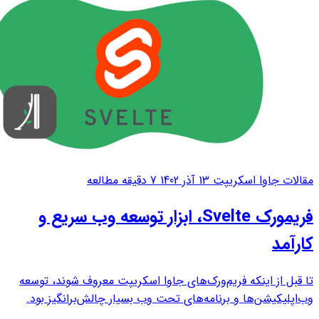
مقالات جاوا اسکریپت
13 آذر 1402
7 دقیقه مطالعه
فریمورک Svelte، ابزار توسعه وب سریع و
کارآمد
تا قبل از اینکه فریم‌ورک‌های جاوا اسکریپت معروف شوند، توسعه
وب‌اپلیکیشن‌ها و برنامه‌های تحت وب بسیار چالش‌برانگیز بود.
یکی از چالش‌ها این بود که فایل‌های جاوا اسکریپت به سادگی