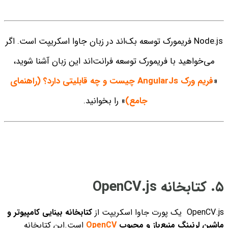
Node.js فریمو‌رک توسعه بک‌اند در زبان جاوا اسکریپت است. اگر
می‌خواهید با فریمورک توسعه فرانت‌اند این زبان آشنا شوید،
«
فریم ورک AngularJs چیست و چه قابلیتی دارد؟ (راهنمای
جامع)
» را بخوانید.
۵. کتابخانه OpenCV.js
OpenCV.js یک پورت جاوا اسکریپت از
کتابخانه بینایی کامپیوتر و
ماشین لرنینگِ منبع‌بازِ و محبوب
OpenCV
است.این کتابخانه