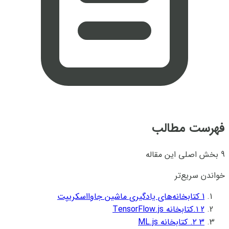
فهرست مطالب
9 بخش اصلی این مقاله
خواندن سریع‌تر
1
کتابخانه‌های یادگیری ماشین جاوااسکریپت
2
۱.کتابخانه TensorFlow.js
3
۲. کتابخانه ML.js