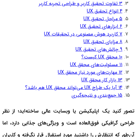
3
تفاوت تحقیق کاربر و طراحی تجربه کاربر
4
انواع تحقیق UX
5
مراحل تحقیق UX
6
ابزارهای تحقیق UX
7
کاربرد هوش مصنوعی در تحقیقات UX
8
مزایای تحقیق UX
9
چالش‌های تحقیق UX
10
محقق UX کیست؟
11
مسئولیت‌های محقق UX
12
مهارت‌های مورد نیاز محقق UX
13
بازار کار محقق UX
14
آیا یک طراح UX می‌تواند محقق UX هم باشد؟
15
جمع‌بندی و نتیجه‌گیری
تصور کنید یک اپلیکیشن یا وبسایت عالی ساخته‌اید؛ از نظر
طراحی گرافیکی فوق‌العاده است و ویژگی‌های جذابی دارد، اما
آن‌طور که انتظارش را داشتید مورد استقبال قرار نگرفته و کاربران