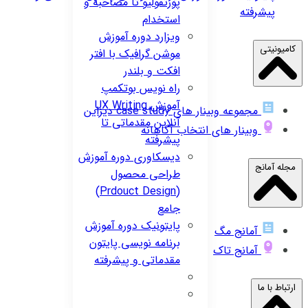
پورتفولیو تا مصاحبه و
پیشرفته
استخدام
ویزارد
دوره آموزش
کامیونیتی
موشن گرافیک با افتر
افکت و بلندر
راه نویس
بوتکمپ
آموزش UX Writing
مجموعه وبینار های case study دیزاین
آنلاین مقدماتی تا
وبینار های انتخاب آگاهانه
پیشرفته
دیسکاوری
دوره آموزش
مجله آمانج
طراحی محصول
(Prdouct Design)
جامع
پایتونیک
دوره آموزش
آمانج مگ
برنامه نویسی پایتون
آمانج تاک
مقدماتی و پیشرفته
ارتباط با ما