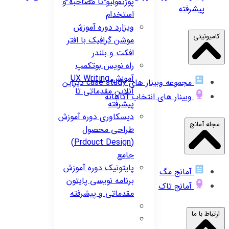
پورتفولیو تا مصاحبه و
پیشرفته
استخدام
ویزارد
دوره آموزش
کامیونیتی
موشن گرافیک با افتر
افکت و بلندر
راه نویس
بوتکمپ
آموزش UX Writing
مجموعه وبینار های case study دیزاین
آنلاین مقدماتی تا
وبینار های انتخاب آگاهانه
پیشرفته
دیسکاوری
دوره آموزش
مجله آمانج
طراحی محصول
(Prdouct Design)
جامع
پایتونیک
دوره آموزش
آمانج مگ
برنامه نویسی پایتون
آمانج تاک
مقدماتی و پیشرفته
ارتباط با ما