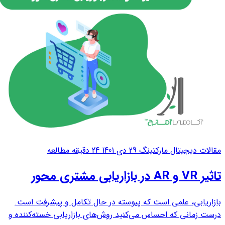
مقالات دیجیتال مارکتینگ
29 دی 1401
24 دقیقه مطالعه
تاثیر VR و AR در بازاریابی مشتری محور
بازاریابی، علمی است که پیوسته در حال تکامل و پیشرفت است.
درست زمانی که احساس می‌کنید روش‌های بازاریابی خسته‌کننده و