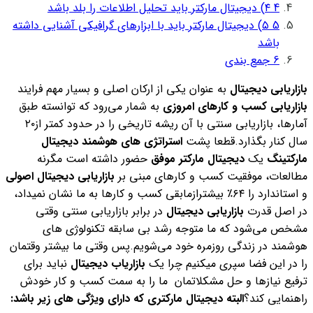
4
۴) دیجیتال مارکتر باید تحلیل اطلاعات را بلد باشد
5
۵) دیجیتال مارکتر باید با ابزارهای گرافیکی آشنایی داشته
باشد
6
جمع بندی
بازاریابی دیجیتال
به عنوان یکی از ارکان اصلی و بسیار مهم فرایند
بازاریابی کسب و کارهای امروزی
به شمار می‌رود که توانسته طبق
آمارها، بازاریابی سنتی با آن ریشه تاریخی را در حدود کمتر از۲۰
سال کنار بگذارد.
قطعا پشت
استراتژی های هوشمند دیجیتال
مارکتینگ
یک
دیجیتال مارکتر موفق
حضور داشته است مگرنه
مطالعات، موفقیت کسب و کارهای مبنی بر
بازاریابی دیجیتال اصولی
و استاندارد را ۶۴٪ بیشترازمابقی کسب و کارها به ما نشان نمیداد،
در اصل قدرت
بازاریابی دیجیتال
در برابر بازاریابی سنتی وقتی
مشخص می‌شود که ما متوجه رشد بی سابقه تکنولوژی های
هوشمند در زندگی روزمره خود می‌شویم.
پس وقتی ما بیشتر وقتمان
را در این فضا سپری میکنیم چرا یک
بازاریاب دیجیتال
نباید برای
ترفیع نیازها و حل مشکلاتمان ما را به سمت کسب و کار خودش
راهنمایی کند؟
البته دیجیتال مارکتری که دارای ویژگی های زیر باشد: