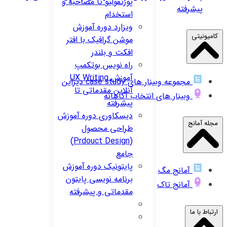
پورتفولیو تا مصاحبه و
پیشرفته
استخدام
ویزارد
دوره آموزش
کامیونیتی
موشن گرافیک با افتر
افکت و بلندر
راه نویس
بوتکمپ
آموزش UX Writing
مجموعه وبینار های case study دیزاین
آنلاین مقدماتی تا
وبینار های انتخاب آگاهانه
پیشرفته
دیسکاوری
دوره آموزش
مجله آمانج
طراحی محصول
(Prdouct Design)
جامع
پایتونیک
دوره آموزش
آمانج مگ
برنامه نویسی پایتون
آمانج تاک
مقدماتی و پیشرفته
ارتباط با ما