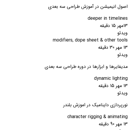
اصول انیمیشن در آموزش طراحی سه بعدی
deeper in timelines
۱۳مهر
15 دقیقه
ویدئو
modifiers, dope sheet & other tools
۱۳ مهر
30 دقیقه
ویدئو
مدیفایرها و ابزارها در دوره طراحی سه بعدی
dynamic lighting
۱۳ مهر
15 دقیقه
ویدئو
نورپردازی داینامیک در اموزش بلندر
character rigging & animating
۱۳ مهر
90 دقیقه