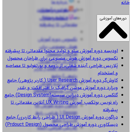
درباره ما
خانه
اودیسه
دوره آموزش
قوانین و مقررات
سئو و تولید محتوا
استعلام مدارک
دوره‌های آموزشی
مقدماتی تا پیشرفته
نکسوس
دوره آموزش
هوش مصنوعی برای
اودیسه
دوره آموزش سئو و تولید محتوا مقدماتی تا پیشرفته
طراحان محصول
نکسوس
دوره آموزش هوش مصنوعی برای طراحان محصول
کاوش‌گر
دوره آموزش
پُلاریس
طراحی آینده شغلی، از رزومه و پورتفولیو تا مصاحبه
User Research ( کاربر
و استخدام
پژوهی) جامع
کاوش‌گر
دوره آموزش User Research ( کاربر پژوهی) جامع
گلکسی
دوره آموزش
ویزارد
دوره آموزش موشن گرافیک با افتر افکت و بلندر
دیزاین سیستم(Design
گلکسی
دوره آموزش دیزاین سیستم(Design System) جامع
System) جامع
راه نویس
بوتکمپ آموزش UX Writing آنلاین مقدماتی تا
دراگون
دوره آموزش UI
پیشرفته
Design ( طراحی رابط
دراگون
دوره آموزش UI Design ( طراحی رابط کاربری) جامع
کاربری) جامع
دیسکاوری
دوره آموزش طراحی محصول (Prdouct Design)
پُلاریس
طراحی آینده
جامع