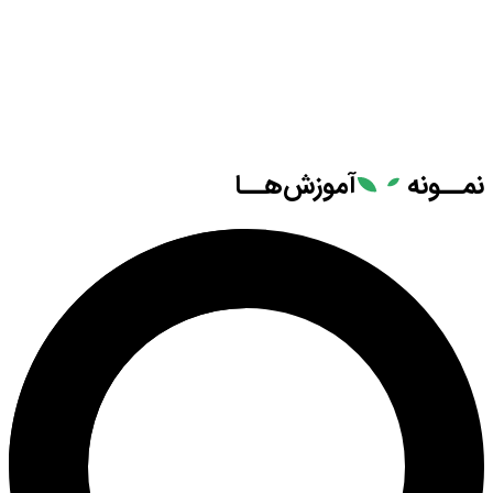
نمــونه
آموزش‌هــا