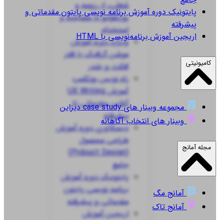
شغلی، از رزومه و
پایتونیک
دوره آموزش برنامه نویسی پایتون مقدماتی و
پورتفولیو تا مصاحبه و
پیشرفته
استخدام
اریجین
آموزش برنامه‌نویسی با HTML
ویزارد
دوره آموزش
موشن گرافیک با افتر
کامیونیتی
افکت و بلندر
راه نویس
بوتکمپ
آموزش UX Writing
آنلاین مقدماتی تا
مجموعه وبینار های case study دیزاین
پیشرفته
وبینار های انتخاب آگاهانه
دیسکاوری
دوره آموزش
طراحی محصول
مجله آمانج
(Prdouct Design)
جامع
پایتونیک
دوره آموزش
برنامه نویسی پایتون
آمانج مگ
مقدماتی و پیشرفته
آمانج تاک
اریجین
آموزش