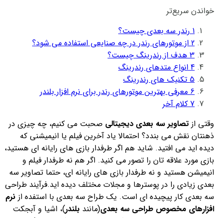
خواندن سریع‌تر
1
رندر سه بعدی چیست؟
2
از موتورهای رندر در چه صنایعی استفاده می شود؟
3
هدف از رندرینگ چیست؟
4
انواع متدهای رندرینگ
5
تکنیک های رندرینگ
6
معرفی بهترین موتورهای رندر برای نرم افزار بلندر
7
کلام آخر
وقتی از
تصاویر سه بعدی دیجیتالی
صحبت می کنیم، چه چیزی در
ذهنتان نقش می بندد؟ احتمالا یاد آخرین فیلم یا انیمیشنی که
دیده اید می افتید. شاید هم اگر طرفدار بازی های رایانه ای هستید،
بازی مورد علاقه تان را تصور می کنید. اگر هم نه طرفدار فیلم و
انیمیشن هستید و نه طرفدار بازی های رایانه ای، حتما تصاویر سه
بعدی زیادی را در پوسترها و مجلات مختلف دیده اید.
فرآیند طراحی
سه بعدی کار پیچیده ای است. یک طراح سه بعدی با استفده از
نرم
افزارهای مخصوص طراحی سه بعدی
(مانند
بلندر
)، اشیا و آبجکت