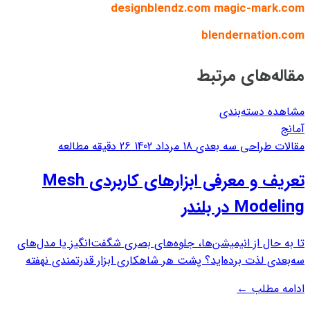
designblendz.com
magic-mark.com
blendernation.com
مقاله‌های مرتبط
مشاهده دسته‌بندی
آمانج
مقالات طراحی سه بعدی
18 مرداد 1402
26 دقیقه مطالعه
تعریف و معرفی ابزارهای کاربردی Mesh
Modeling در بلندر
تا به حال از انیمیشن‌ها، جلوه‌های بصری شگفت‌انگیز یا مدل‌های
سه‌بعدی لذت برده‌اید؟ پشت هر شاهکاری ابزار قدرتمندی نهفته
است که تخیل را زنده می‌کند. Blender یک نرم‌افزار مدل‌سازی
ادامه مطلب
←
سه‌بعدی، رایگان و منبع باز است که برای ایجاد فیلم‌های متحرک،