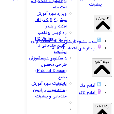
پورتفولیو تا مصاحبه و
پیشرفته
استخدام
ویزارد
دوره آموزش
کامیونیتی
موشن گرافیک با افتر
افکت و بلندر
راه نویس
بوتکمپ
آموزش UX Writing
مجموعه وبینار های case study دیزاین
آنلاین مقدماتی تا
وبینار های انتخاب آگاهانه
پیشرفته
دیسکاوری
دوره آموزش
مجله آمانج
طراحی محصول
(Prdouct Design)
جامع
پایتونیک
دوره آموزش
آمانج مگ
برنامه نویسی پایتون
آمانج تاک
مقدماتی و پیشرفته
ارتباط با ما