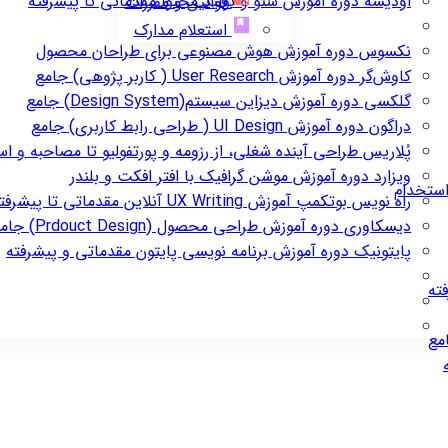
اودیسه
دوره آموزش سئو و تولید محتوا مقدماتی تا پیشرفته
قوانین و مقررات
استعلام مدارک
نکسوس
دوره آموزش هوش مصنوعی برای طراحان محصول
کاوش‌گر
دوره آموزش User Research ( کاربر پژوهی) جامع
گلکسی
دوره آموزش دیزاین سیستم(Design System) جامع
دراگون
دوره آموزش UI Design ( طراحی رابط کاربری) جامع
پُلاریس
طراحی آینده شغلی، از رزومه و پورتفولیو تا مصاحبه و ا
ویزارد
دوره آموزش موشن گرافیک با افتر افکت و بلندر
استخدام
راه نویس
بوتکمپ آموزش UX Writing آنلاین مقدماتی تا پیشرفته
دیسکاوری
دوره آموزش طراحی محصول (Prdouct Design) جامع
پایتونیک
دوره آموزش برنامه نویسی پایتون مقدماتی و پیشرفته