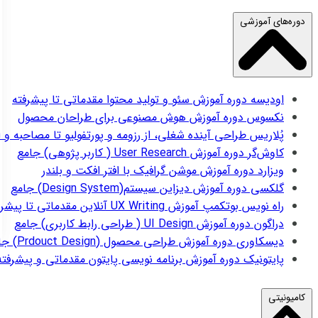
دوره‌های آموزشی
اودیسه
دوره آموزش سئو و تولید محتوا مقدماتی تا پیشرفته
نکسوس
دوره آموزش هوش مصنوعی برای طراحان محصول
پُلاریس
طراحی آینده شغلی، از رزومه و پورتفولیو تا مصاحبه و 
کاوش‌گر
دوره آموزش User Research ( کاربر پژوهی) جامع
ویزارد
دوره آموزش موشن گرافیک با افتر افکت و بلندر
گلکسی
دوره آموزش دیزاین سیستم(Design System) جامع
راه نویس
بوتکمپ آموزش UX Writing آنلاین مقدماتی تا پیشرفته
دراگون
دوره آموزش UI Design ( طراحی رابط کاربری) جامع
دیسکاوری
دوره آموزش طراحی محصول (Prdouct Design) جامع
پایتونیک
دوره آموزش برنامه نویسی پایتون مقدماتی و پیشرفته
کامیونیتی