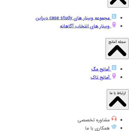
مجموعه وبینار های case study دیزاین
وبینار های انتخاب آگاهانه
مجله آمانج
آمانج مگ
آمانج تاک
ارتباط با ما
مشاوره تخصصی
همکاری با ما