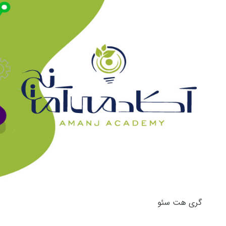
گری هت سئو