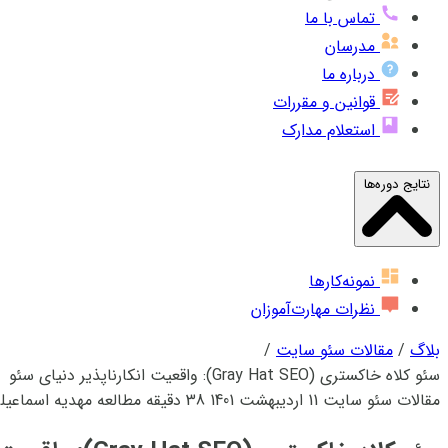
تماس با ما
مدرسان
درباره ما
قوانین و مقررات
استعلام مدارک
نتایج دوره‌ها
نمونه‌کارها
نظرات مهارت‌آموزان
بلاگ
/
مقالات سئو سایت
/
سئو کلاه خاکستری (Gray Hat SEO): واقعیت انکارناپذیر دنیای سئو
مقالات سئو سایت
11 اردیبهشت 1401
38 دقیقه مطالعه
مهدیه اسماعیل