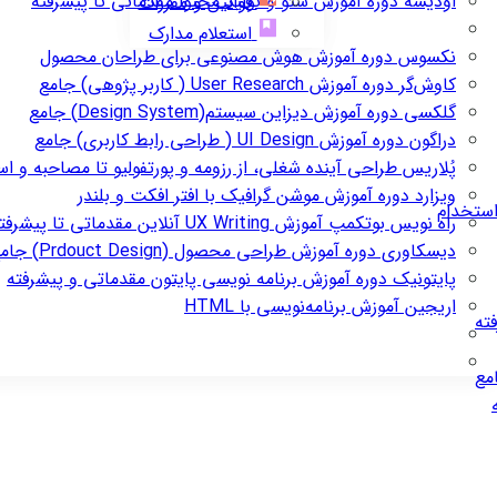
اودیسه
دوره آموزش سئو و تولید محتوا مقدماتی تا پیشرفته
قوانین و مقررات
استعلام مدارک
نکسوس
دوره آموزش هوش مصنوعی برای طراحان محصول
کاوش‌گر
دوره آموزش User Research ( کاربر پژوهی) جامع
گلکسی
دوره آموزش دیزاین سیستم(Design System) جامع
دراگون
دوره آموزش UI Design ( طراحی رابط کاربری) جامع
پُلاریس
طراحی آینده شغلی، از رزومه و پورتفولیو تا مصاحبه و ا
ویزارد
دوره آموزش موشن گرافیک با افتر افکت و بلندر
استخدام
راه نویس
بوتکمپ آموزش UX Writing آنلاین مقدماتی تا پیشرفته
دیسکاوری
دوره آموزش طراحی محصول (Prdouct Design) جامع
پایتونیک
دوره آموزش برنامه نویسی پایتون مقدماتی و پیشرفته
اریجین
آموزش برنامه‌نویسی با HTML