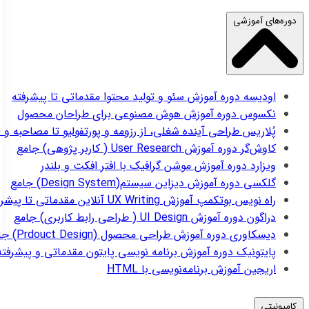
دوره‌های آموزشی
اودیسه
دوره آموزش سئو و تولید محتوا مقدماتی تا پیشرفته
نکسوس
دوره آموزش هوش مصنوعی برای طراحان محصول
پُلاریس
طراحی آینده شغلی، از رزومه و پورتفولیو تا مصاحبه و 
کاوش‌گر
دوره آموزش User Research ( کاربر پژوهی) جامع
ویزارد
دوره آموزش موشن گرافیک با افتر افکت و بلندر
گلکسی
دوره آموزش دیزاین سیستم(Design System) جامع
راه نویس
بوتکمپ آموزش UX Writing آنلاین مقدماتی تا پیشرفته
دراگون
دوره آموزش UI Design ( طراحی رابط کاربری) جامع
دیسکاوری
دوره آموزش طراحی محصول (Prdouct Design) جامع
پایتونیک
دوره آموزش برنامه نویسی پایتون مقدماتی و پیشرفته
اریجین
آموزش برنامه‌نویسی با HTML
کامیونیتی