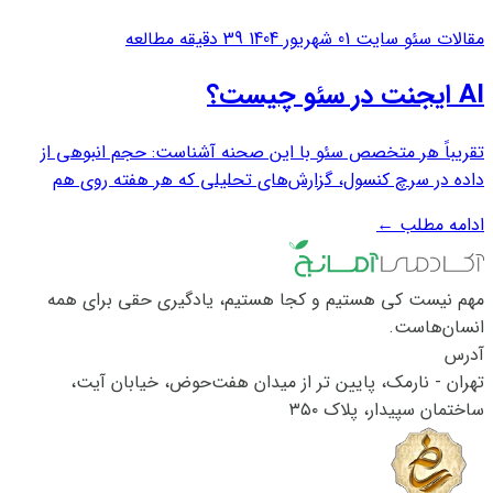
مقالات سئو سایت
01 شهریور 1404
39 دقیقه مطالعه
AI ایجنت در سئو چیست؟
تقریباً هر متخصص سئو با این صحنه آشناست: حجم انبوهی از
داده در سرچ کنسول، گزارش‌های تحلیلی که هر هفته روی هم
انباشته می‌شوند و ده‌ها وظیفه‌ی تکراری که باید دوباره و دوباره
ادامه مطلب
←
انجام شوند. ابزارهای اتوماسیون کلاسیک تا حدی این فشار را کم
کرده‌اند، اما هنوز چیزی کم...
مهم نیست کی هستیم و کجا هستیم، یادگیری حقی برای همه
انسان‌هاست.
آدرس
تهران - نارمک، پایین تر از میدان هفت‌حوض، خیابان آیت،
ساختمان سپیدار، پلاک ۳۵۰