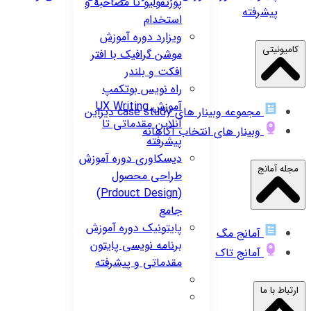
پورتفولیو تا مصاحبه و
پیشرفته
استخدام
ویزارد
دوره آموزش
کامیونیتی
موشن گرافیک با افتر
افکت و بلندر
راه نویس
بوتکمپ
آموزش UX Writing
مجموعه وبینار های case study دیزاین
آنلاین مقدماتی تا
وبینار های انتخاب آگاهانه
پیشرفته
دیسکاوری
دوره آموزش
مجله آمانج
طراحی محصول
(Prdouct Design)
جامع
پایتونیک
دوره آموزش
آمانج مگ
برنامه نویسی پایتون
آمانج تاک
مقدماتی و پیشرفته
ارتباط با ما