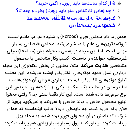
5
از کدام سایت‌ها باید رپورتاژ آگهی خرید؟
6
چه زمانی کارشناس سئو باید رپورتاژ بخرد و چند تا؟
7
چند روش‌ برای خرید رپورتاژ آگهی وجود دارد؟
8
جمع‌بندی و نتیجه‌گیری
همه‌‌ی ما نام مجله‌ی فوربز (Forbes) را شنیده‌ایم. می‌دانیم لیست
ثروتمند‌ترین‌های عالم را منتشر می‌کند. مجله‌ی اقتصادی بسیار
مهمی است. اما این مجله در بعضی محتواهایش (مقاله‌ها) خیلی
غیرمستقیم
خواننده را به‌سمت کسب‌و‌کار مشخص یا محصول
مشخصی
هدایت
می‌کند
. مثلا، مطلبی در بخش تکنولو‌ژی این مجله
درباره‌ی نسل جدید موتورهای الکتریکی نوشته می‌‌شود. این مطلب
تبلیغ موتورهای الکتریکی نیست. درباره‌ی مزایای آن‌ موتورهاست.
اما درضمن در مطلب یک
لینک
به یکی از شرکت‌های سازنده‌ی این
نوع موتورها داده شده است.
این کار دقیقا یعنی چه؟ وقتی محتوا
تبلیغ محصول خاص یا برند خاصی را نمی‌کند و نمی‌گوید بروید از
فلان برند خرید کنید، چه فایده‌ای دارد؟ جالب اینجاست که همان
شرکت که نامش در آن محتوای فوربز برده شده، به مجله پول
پرداخت کرده. و باور کنید پول بسیار بسیار زیادی هم پرداخت کرده