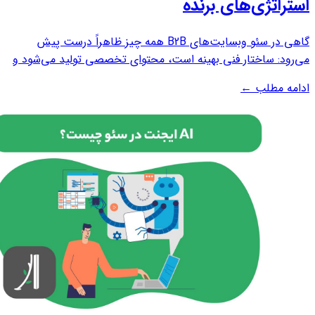
استراتژی‌های برنده
گاهی در سئو وبسایت‌های B2B همه چیز ظاهراً درست پیش
می‌رود: ساختار فنی بهینه است، محتوای تخصصی تولید می‌شود و
لینک‌سازی هم طبق برنامه انجام شده است. با این حال، نتیجه مورد
ادامه مطلب
←
انتظار به‌دست نمی‌آید. این مسئله بسیاری از کسب‌وکارهای B2B را
با پرسشی اساسی روبه‌رو...