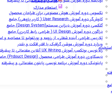
اودیسه
دوره آموزش سئو و تولید محتوا مقدماتی تا پیشرفته
قوانین و مقررات
استعلام مدارک
نکسوس
دوره آموزش هوش مصنوعی برای طراحان محصول
کاوش‌گر
دوره آموزش User Research ( کاربر پژوهی) جامع
گلکسی
دوره آموزش دیزاین سیستم(Design System) جامع
دراگون
دوره آموزش UI Design ( طراحی رابط کاربری) جامع
پُلاریس
طراحی آینده شغلی، از رزومه و پورتفولیو تا مصاحبه و ا
ویزارد
دوره آموزش موشن گرافیک با افتر افکت و بلندر
استخدام
راه نویس
بوتکمپ آموزش UX Writing آنلاین مقدماتی تا پیشرفته
دیسکاوری
دوره آموزش طراحی محصول (Prdouct Design) جامع
پایتونیک
دوره آموزش برنامه نویسی پایتون مقدماتی و پیشرفته