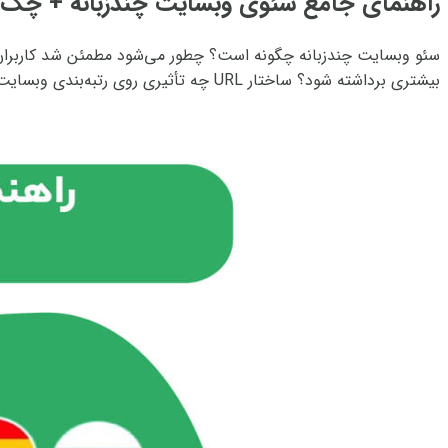
راهنمای جامع سئوی وبسایت چندزبانه + چک‌ل
سئو وبسایت چندزبانه چگونه است؟ چطور می‌شود مطمئن شد کاربران ه
بیشتری برداشته شود؟ ساختار URL چه تأثیری روی رتبه‌بندی وبسایت چندزبانه دارد؟...