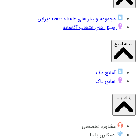
مجموعه وبینار های case study دیزاین
وبینار های انتخاب آگاهانه
مجله آمانج
آمانج مگ
آمانج تاک
ارتباط با ما
مشاوره تخصصی
همکاری با ما