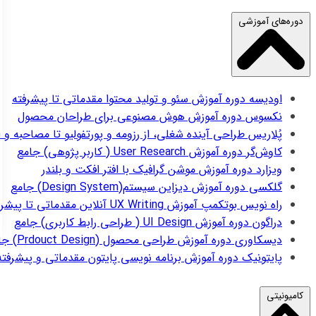
دوره‌های آموزشی
اودیسه
دوره آموزش سئو و تولید محتوا مقدماتی تا پیشرفته
نکسوس
دوره آموزش هوش مصنوعی برای طراحان محصول
پُلاریس
طراحی آینده شغلی، از رزومه و پورتفولیو تا مصاحبه و 
کاوش‌گر
دوره آموزش User Research ( کاربر پژوهی) جامع
ویزارد
دوره آموزش موشن گرافیک با افتر افکت و بلندر
گلکسی
دوره آموزش دیزاین سیستم(Design System) جامع
راه نویس
بوتکمپ آموزش UX Writing آنلاین مقدماتی تا پیشرفته
دراگون
دوره آموزش UI Design ( طراحی رابط کاربری) جامع
دیسکاوری
دوره آموزش طراحی محصول (Prdouct Design) جامع
پایتونیک
دوره آموزش برنامه نویسی پایتون مقدماتی و پیشرفته
کامیونیتی