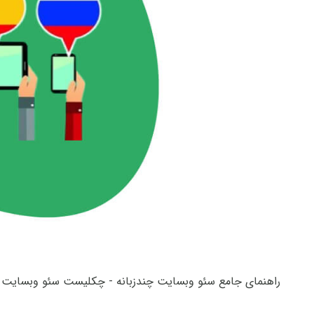
راهنمای جامع سئو وبسایت چندزبانه - چکلیست سئو وبسایت چ