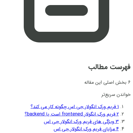
فهرست مطالب
6 بخش اصلی این مقاله
خواندن سریع‌تر
1
فریم ورک انگولار جی اس چگونه کار می کند؟
2
فریم ورک انگولار frontened است یا backend؟
3
ویژگی های فریم ورک انگولار جی اس
4
مزایای فریم ورک انگولار جی اس