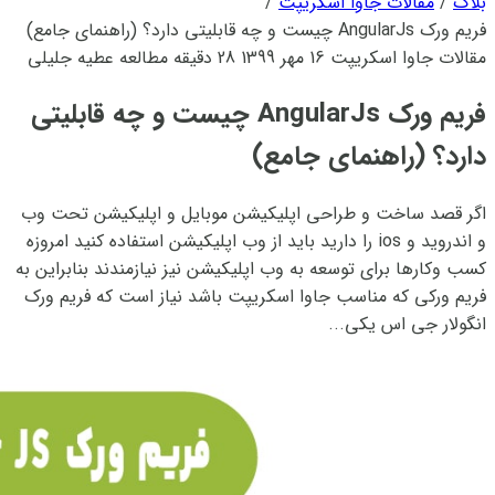
بلاگ
/
مقالات جاوا اسکریپت
/
فریم ورک AngularJs چیست و چه قابلیتی دارد؟ (راهنمای جامع)
مقالات جاوا اسکریپت
16 مهر 1399
28 دقیقه مطالعه
عطیه جلیلی
فریم ورک AngularJs چیست و چه قابلیتی
دارد؟ (راهنمای جامع)
اگر قصد ساخت و طراحی اپلیکیشن موبایل و اپلیکیشن تحت وب
و اندروید و ios را دارید باید از وب اپلیکیشن استفاده کنید امروزه
کسب وکارها برای توسعه به وب اپلیکیشن نیز نیازمندند بنابراین به
فریم ورکی که مناسب جاوا اسکریپت باشد نیاز است که فریم ورک
انگولار جی اس یکی...