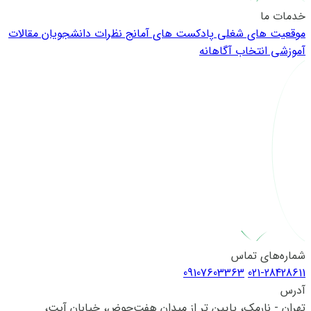
خدمات ما
موقعیت های شغلی
پادکست های آمانج
نظرات دانشجویان
مقالات
آموزشی
انتخاب آگاهانه
شماره‌های تماس
09107603363
021-28428611
آدرس
تهران - نارمک، پایین تر از میدان هفت‌حوض، خیابان آیت،