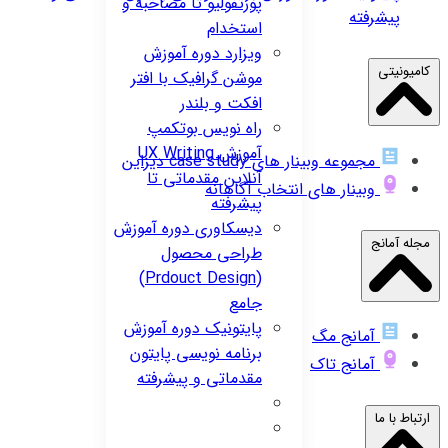
پورتفولیو تا مصاحبه و
پیشرفته
استخدام
ویزارد
دوره آموزش
کامیونیتی
موشن گرافیک با افتر
افکت و بلندر
راه نویس
بوتکمپ
آموزش UX Writing
مجموعه وبینار های case study دیزاین
آنلاین مقدماتی تا
وبینار های انتخاب آگاهانه
پیشرفته
دیسکاوری
دوره آموزش
مجله آمانج
طراحی محصول
(Prdouct Design)
جامع
پایتونیک
دوره آموزش
آمانج مگ
برنامه نویسی پایتون
آمانج تاک
مقدماتی و پیشرفته
ارتباط با ما