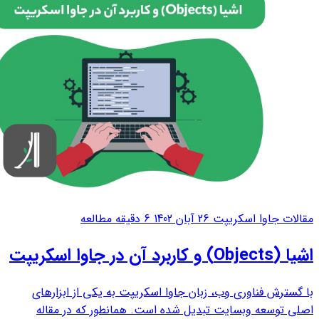
مقالات جاوا اسکریپت
26 آبان 1402
6 دقیقه مطالعه
اشیا (Objects) و کاربرد آن در جاوا اسکریپت
با گسترش فناوری وب، زبان جاوا اسکریپت به یکی از ابزارهای
اصلی توسعه وبسایت تبدیل شده است. همانطور که در مقاله