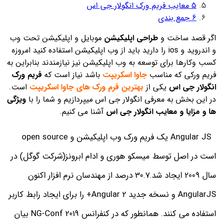
5
معایب فریم ورک انگولار جی اس
6
جمع بندی
اگر قصد ساخت و
طراحی اپلیکیشن
موبایل و اپلیکیشن تحت وب
و اندروید و ios را دارید باید از وب اپلیکیشن استفاده کنید امروزه
کسب وکارها برای توسعه به وب اپلیکیشن نیز نیازمندند بنابراین به
فریم ورکی که مناسب
جاوا اسکریپت
باشد نیاز است که
فریم ورک
انگولار جی اس
یکی از
بهترین فرم ورک های جاوا اسکریپت
است.
در این بخش به معرفی انگولار جی اس میپردازیم و شما را با
ویژگی
ها و مزایا و معایب انگولار جی اس
آشنا می کنیم.
Angular JS یک فریم ورک وب اپلیکیشن و open source
است در اصل توسط میسکو هوری و ادام ابرونز(شرکت گوگل) در
سال 2009 ایجاد شد.30.7 درصد از مهندسان نرم افزار اکنون
AngularJS و نسخه جدید Angular 2+ را برای ایجاد رابط کاربر
استفاده می کنند. همانطور که در کنفرانس NG-Conf 2019 بیان