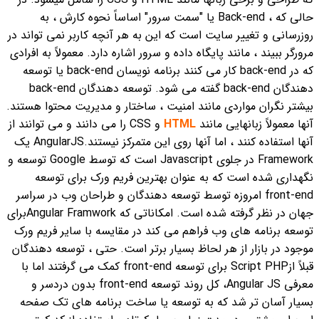
حالی که ، Back-end یا "سمت سرور" اساساً نحوه کارش ، به
روزرسانی و تغییر سایت است که این به هر آنچه کاربر نمی تواند در
مرورگر ببیند ، مانند پایگاه داده و سرور اشاره دارد.
معمولاً به افرادی
که در back-end کار می کنند برنامه نویسان back-end یا توسعه
دهندگان back-end گفته می شود. توسعه دهندگان back-end
بیشتر نگران مواردی مانند امنیت ، ساختار و مدیریت محتوا هستند.
آنها معمولاً زبانهایی مانند
HTML
و CSS را می دانند و می توانند از
آنها استفاده کنند ، اما آنها روی این متمرکز نیستند.
AngularJS یک
Framework در جلوی Javascript است که توسط Google توسعه و
نگهداری شده است که به عنوان بهترین فریم ورک برای توسعه
front-end امروزه توسط توسعه دهندگان و طراحان وب در سراسر
جهان در نظر گرفته شده است.
امکاناتی که Angular Framworkبرای
توسعه برنامه های وب فراهم می کند در مقایسه با سایر فریم ورک
موجود در بازار از هر لحاظ بسیار برتر است. حتی ، توسعه دهندگان
قبلاً ازScript PHP برای توسعه front-end کمک می گرفتند اما با
معرفی Angular JS، کل روند توسعه front-end بدون دردسر و
بسیار آسان تر شد که به توسعه یا ساخت برنامه های تک صفحه