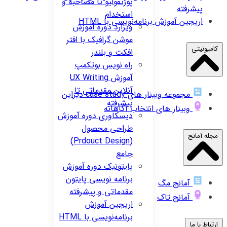
پورتفولیو تا مصاحبه و
پیشرفته
استخدام
اریجین
آموزش برنامه‌نویسی با HTML
ویزارد
دوره آموزش
موشن گرافیک با افتر
کامیونیتی
افکت و بلندر
راه نویس
بوتکمپ
آموزش UX Writing
آنلاین مقدماتی تا
مجموعه وبینار های case study دیزاین
پیشرفته
وبینار های انتخاب آگاهانه
دیسکاوری
دوره آموزش
طراحی محصول
مجله آمانج
(Prdouct Design)
جامع
پایتونیک
دوره آموزش
برنامه نویسی پایتون
آمانج مگ
مقدماتی و پیشرفته
آمانج تاک
اریجین
آموزش
برنامه‌نویسی با HTML
ارتباط با ما