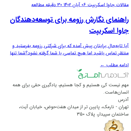
مقالات جاوا اسکریپت
06 آبان 1402
30 دقیقه مطالعه
راهنمای نگارش رزومه برای توسعه‌دهندگان
جاوا اسکریپت
آیا تابه‌حال برایتان پیش آمده که برای شرکتی رزومه بفرستید و
منتظر تماس باشید اما هیچ تماسی با شما گرفته نشود؟شما تنها
نیستید. رزومه‌ای که به شرکت ارسال می‌شود، با ده‌ها یا شاید
ادامه مطلب
←
صدها رزومه دیگر در رقابت است. به طور متوسط کارفرمایان یا
مدیران هر رزومه را حدود...
مهم نیست کی هستیم و کجا هستیم، یادگیری حقی برای همه
انسان‌هاست.
آدرس
تهران - نارمک، پایین تر از میدان هفت‌حوض، خیابان آیت،
ساختمان سپیدار، پلاک ۳۵۰