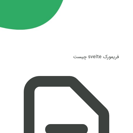
فریمورک svelte چیست