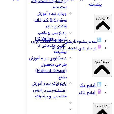
پورتفولیو تا مصاحبه و
پیشرفته
استخدام
ویزارد
دوره آموزش
کامیونیتی
موشن گرافیک با افتر
افکت و بلندر
راه نویس
بوتکمپ
آموزش UX Writing
مجموعه وبینار های case study دیزاین
آنلاین مقدماتی تا
وبینار های انتخاب آگاهانه
پیشرفته
دیسکاوری
دوره آموزش
مجله آمانج
طراحی محصول
(Prdouct Design)
جامع
پایتونیک
دوره آموزش
آمانج مگ
برنامه نویسی پایتون
آمانج تاک
مقدماتی و پیشرفته
ارتباط با ما