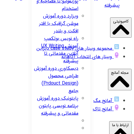
پورتفولیو تا مصاحبه و
پیشرفته
استخدام
ویزارد
دوره آموزش
کامیونیتی
موشن گرافیک با افتر
افکت و بلندر
راه نویس
بوتکمپ
آموزش UX Writing
مجموعه وبینار های case study دیزاین
آنلاین مقدماتی تا
وبینار های انتخاب آگاهانه
پیشرفته
دیسکاوری
دوره آموزش
مجله آمانج
طراحی محصول
(Prdouct Design)
جامع
پایتونیک
دوره آموزش
آمانج مگ
برنامه نویسی پایتون
آمانج تاک
مقدماتی و پیشرفته
ارتباط با ما