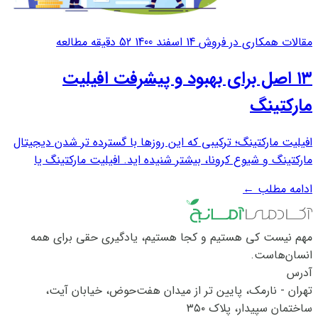
مقالات همکاری در فروش
14 اسفند 1400
52 دقیقه مطالعه
١٣ اصل برای بهبود و پیشرفت افیلیت
مارکتینگ
افیلیت مارکتینگ؛ ترکیبی که این روزها با گسترده تر شدن دیجیتال
مارکتینگ و شیوع کرونا، بیشتر شنیده اید. افیلیت مارکتینگ یا
همکاری در فروش به روندی گفته می‎ شود که در آن شما با ارائه
ادامه مطلب
←
خدمات و محصولات یک شرکت، کمیسیون خودتان را دریافت می
کنید. این کار یکی از روش...
مهم نیست کی هستیم و کجا هستیم، یادگیری حقی برای همه
انسان‌هاست.
آدرس
تهران - نارمک، پایین تر از میدان هفت‌حوض، خیابان آیت،
ساختمان سپیدار، پلاک ۳۵۰