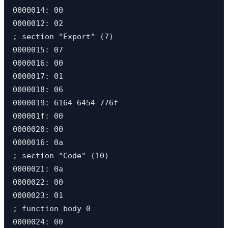
0000014: 00                                    
0000012: 02                                    
; section "Export" (7)

0000015: 07                                    
0000016: 00                                    
0000017: 01                                    
0000018: 06                                    
0000019: 6164 6454 776f                        
000001f: 00                                    
0000020: 00                                    
0000016: 0a                                    
; section "Code" (10)

0000021: 0a                                    
0000022: 00                                    
0000023: 01                                    
; function body 0

0000024: 00                                    