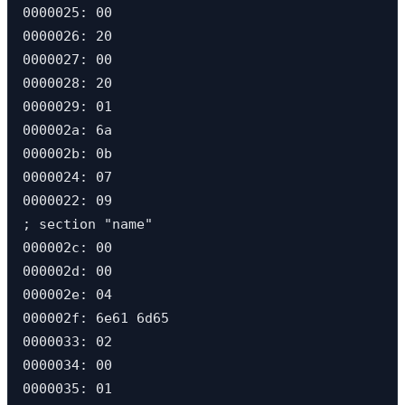
0000025: 00                                    
0000026: 20                                    
0000027: 00                                    
0000028: 20                                    
0000029: 01                                    
000002a: 6a                                    
000002b: 0b                                    
0000024: 07                                    
0000022: 09                                    
; section "name"

000002c: 00                                    
000002d: 00                                    
000002e: 04                                    
000002f: 6e61 6d65                             
0000033: 02                                    
0000034: 00                                    
0000035: 01                                    