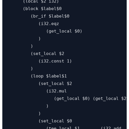
      (local $2 i32) 

      (block $label$0 

         (br_if $label$0 

            (i32.eqz 

               (get_local $0) 

            )

         )

         (set_local $2 

            (i32.const 1) 

         ) 

         (loop $label$1 

            (set_local $2 

               (i32.mul 

                  (get_local $0) (get_local $2)
               ) 

            ) 

            (set_local $0 

               (tee_local $1        (i32.add 
