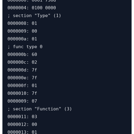
0000004: 0100 0000                             
; section "Type" (1)

0000008: 01                                    
0000009: 00                                    
000000a: 01                                    
; func type 0

000000b: 60                                    
000000c: 02                                    
000000d: 7f                                    
000000e: 7f                                    
000000f: 01                                    
0000010: 7f                                    
0000009: 07                                    
; section "Function" (3)

0000011: 03                                    
0000012: 00                                    
0000013: 01                                    