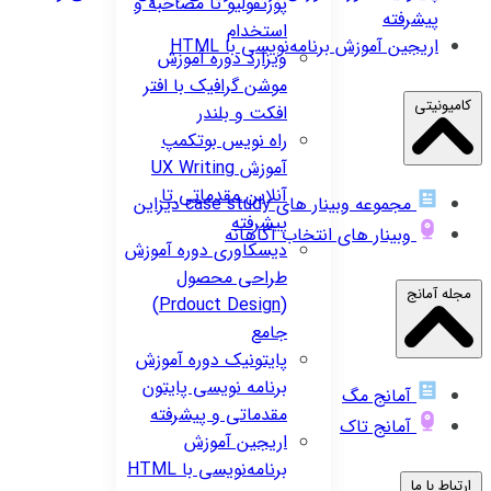
پورتفولیو تا مصاحبه و
پیشرفته
استخدام
اریجین
آموزش برنامه‌نویسی با HTML
ویزارد
دوره آموزش
موشن گرافیک با افتر
کامیونیتی
افکت و بلندر
راه نویس
بوتکمپ
آموزش UX Writing
آنلاین مقدماتی تا
مجموعه وبینار های case study دیزاین
پیشرفته
وبینار های انتخاب آگاهانه
دیسکاوری
دوره آموزش
طراحی محصول
مجله آمانج
(Prdouct Design)
جامع
پایتونیک
دوره آموزش
برنامه نویسی پایتون
آمانج مگ
مقدماتی و پیشرفته
آمانج تاک
اریجین
آموزش
برنامه‌نویسی با HTML
ارتباط با ما