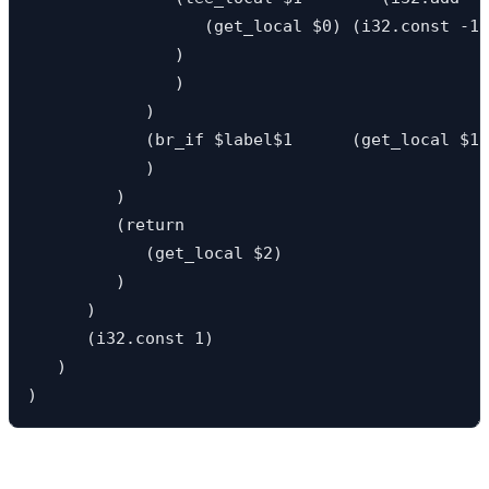
                  (get_local $0) (i32.const -1)
               ) 

               ) 

            ) 

            (br_if $label$1      (get_local $1)
            ) 

         ) 

         (return 

            (get_local $2)

         ) 

      ) 

      (i32.const 1) 

   )

)