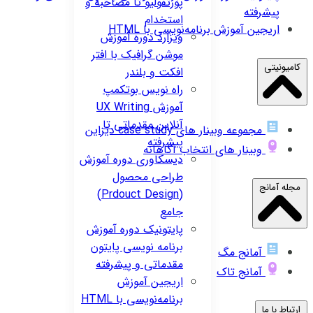
پورتفولیو تا مصاحبه و
پیشرفته
استخدام
اریجین
آموزش برنامه‌نویسی با HTML
ویزارد
دوره آموزش
موشن گرافیک با افتر
کامیونیتی
افکت و بلندر
راه نویس
بوتکمپ
آموزش UX Writing
آنلاین مقدماتی تا
مجموعه وبینار های case study دیزاین
پیشرفته
وبینار های انتخاب آگاهانه
دیسکاوری
دوره آموزش
طراحی محصول
مجله آمانج
(Prdouct Design)
جامع
پایتونیک
دوره آموزش
برنامه نویسی پایتون
آمانج مگ
مقدماتی و پیشرفته
آمانج تاک
اریجین
آموزش
برنامه‌نویسی با HTML
ارتباط با ما