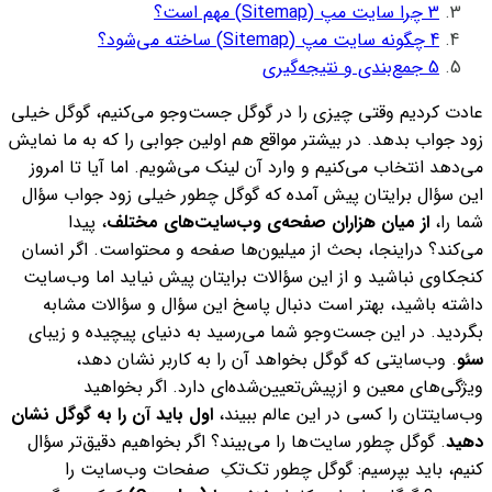
3
چرا سایت مپ (Sitemap) مهم است؟
4
چگونه سایت مپ (Sitemap) ساخته می‌شود؟
5
جمع‌بندی و نتیجه‌گیری
عادت کردیم وقتی چیزی را در گوگل جست‌وجو می‌کنیم، گوگل خیلی
زود جواب‌ بدهد. در بیشتر مواقع هم اولین جوابی را که به ما نمایش
می‌دهد انتخاب می‌کنیم و وارد آن لینک می‌شویم.
اما آیا تا امروز
این سؤال برایتان پیش آمده که گوگل چطور خیلی زود جواب سؤال
شما را،
از میان هزاران صفحه‌ی وب‌سایت‌های مختلف
، پیدا
می‌‌کند؟ دراینجا، بحث از میلیون‌ها صفحه‌ و محتواست.
اگر انسان
کنجکاوی نباشید و از این سؤالات برایتان پیش نیاید اما وب‌سایت
داشته باشید، بهتر است دنبال پاسخ این سؤال و سؤالات مشابه
بگردید.
در این جست‌وجو شما می‌رسید به دنیای پیچیده و زیبای
سئو
. وب‌سایتی که گوگل بخواهد آن را به کاربر نشان دهد،‌
ویژگی‌های معین و ازپیش‌تعیین‌شده‌ای دارد. اگر بخواهید
وب‌سایتتان را کسی در این عالم ببیند،
اول باید آن را به گوگل نشان
دهید
.
گوگل چطور سایت‌‌ها را می‌بیند؟ اگر بخواهیم دقیق‌تر سؤال
کنیم، باید بپرسیم: گوگل چطور تک‌تکِ صفحات وب‌سایت را