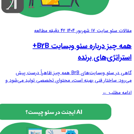
مقالات سئو سایت
17 شهریور 1404
42 دقیقه مطالعه
همه چیز درباره سئو وبسایت B2B+
استراتژی‌های برنده
گاهی در سئو وبسایت‌های B2B همه چیز ظاهراً درست پیش
می‌رود: ساختار فنی بهینه است، محتوای تخصصی تولید می‌شود و
لینک‌سازی هم طبق برنامه انجام شده است. با این حال، نتیجه مورد
ادامه مطلب
←
انتظار به‌دست نمی‌آید. این مسئله بسیاری از کسب‌وکارهای B2B را
با پرسشی اساسی روبه‌رو...