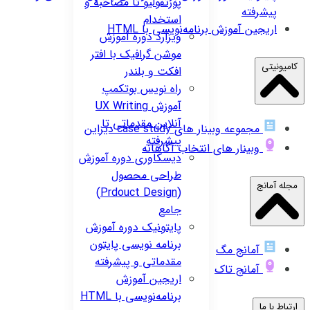
پورتفولیو تا مصاحبه و
پیشرفته
استخدام
اریجین
آموزش برنامه‌نویسی با HTML
ویزارد
دوره آموزش
موشن گرافیک با افتر
کامیونیتی
افکت و بلندر
راه نویس
بوتکمپ
آموزش UX Writing
آنلاین مقدماتی تا
مجموعه وبینار های case study دیزاین
پیشرفته
وبینار های انتخاب آگاهانه
دیسکاوری
دوره آموزش
طراحی محصول
مجله آمانج
(Prdouct Design)
جامع
پایتونیک
دوره آموزش
برنامه نویسی پایتون
آمانج مگ
مقدماتی و پیشرفته
آمانج تاک
اریجین
آموزش
برنامه‌نویسی با HTML
ارتباط با ما