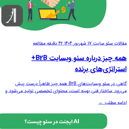
مقالات سئو سایت
17 شهریور 1404
42 دقیقه مطالعه
همه چیز درباره سئو وبسایت B2B+
استراتژی‌های برنده
گاهی در سئو وبسایت‌های B2B همه چیز ظاهراً درست پیش
می‌رود: ساختار فنی بهینه است، محتوای تخصصی تولید می‌شود و
لینک‌سازی هم طبق برنامه انجام شده است. با این حال، نتیجه مورد
ادامه مطلب
←
انتظار به‌دست نمی‌آید. این مسئله بسیاری از کسب‌وکارهای B2B را
با پرسشی اساسی روبه‌رو...