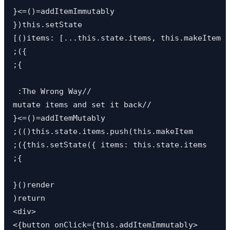
}<=()=addItemImmutably 

})this.setState

[()items: [...this.state.items, this.makeItem

;({

;{

 :The Wrong Way//

mutate items and set it back//

}<=()=addItemMutably 

;(()this.state.items.push(this.makeItem

;({this.setState({ items: this.state.items 

;{

}()render

)return 

<div>

<{button onClick={this.addItemImmutably>
