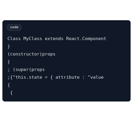
Class MyClass extends React.Component 

}

(constructor(props

} 

; (super(props

;{"this.state = { attribute : "value 

{

 {