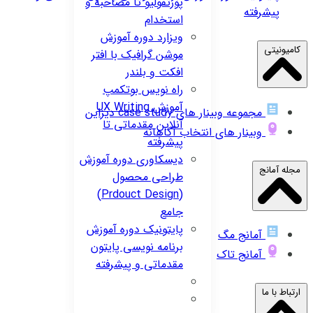
پورتفولیو تا مصاحبه و
پیشرفته
استخدام
ویزارد
دوره آموزش
کامیونیتی
موشن گرافیک با افتر
افکت و بلندر
راه نویس
بوتکمپ
آموزش UX Writing
مجموعه وبینار های case study دیزاین
آنلاین مقدماتی تا
وبینار های انتخاب آگاهانه
پیشرفته
دیسکاوری
دوره آموزش
مجله آمانج
طراحی محصول
(Prdouct Design)
جامع
پایتونیک
دوره آموزش
آمانج مگ
برنامه نویسی پایتون
آمانج تاک
مقدماتی و پیشرفته
ارتباط با ما