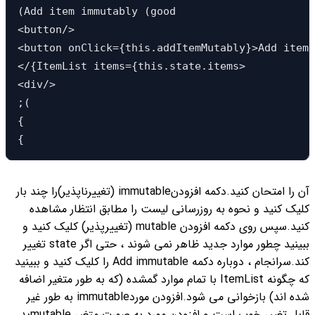
(Add item immutably (good

<button/>

<button onClick={this.addItemMutably}>Add item 
</{ItemList items={this.state.items>

<div/>

;(

{

{
آن را امتحان کنید.
دکمه افزودنimmutable (تغییرناپذیر)را چند بار
کلیک کنید و نحوه به روزرسانی لیست را مطابق انتظار مشاهده
کنید.
سپس روی دکمه افزودن mutable (تغییرپذیر) کلیک کنید و
ببینید چطور موارد جدید ظاهر نمی شوند ، حتی اگر state تغییر
کند.
سرانجام ، دوباره دکمه Add immutable را کلیک کنید و ببینید
که چگونه ItemList با تمام موارد گمشده (که به طور متغیر اضافه
شده اند) بازخوانی می شود.
افزودن موردimmutable به طور غیر
قابل تغییر خوب است و افزودن مورد به صورت متغیر mutableبد