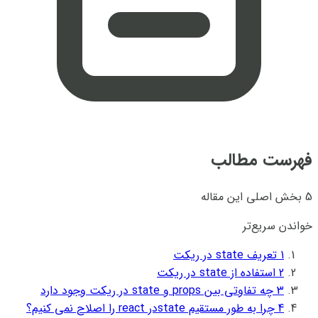
فهرست مطالب
5 بخش اصلی این مقاله
خواندن سریع‌تر
1
تعریف state در ریکت
2
استفاده از state در ریکت
3
چه تفاوتی بین props و state در ریکت وجود دارد
4
چرا به طور مستقیم stateدر react را اصلاح نمی کنیم؟