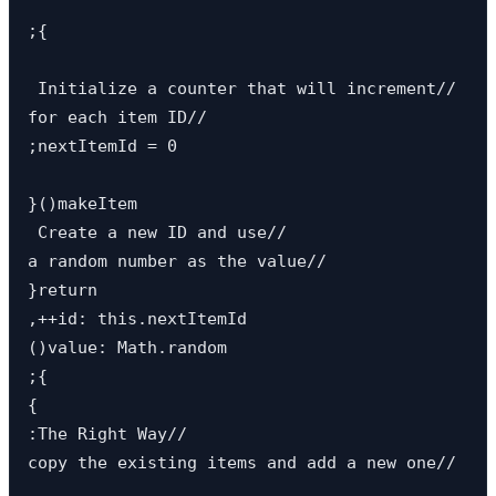
;{

 Initialize a counter that will increment//

for each item ID//

;nextItemId = 0

}()makeItem

 Create a new ID and use//

a random number as the value//

}return 

,++id: this.nextItemId

()value: Math.random

;{

{

:The Right Way//

copy the existing items and add a new one//
