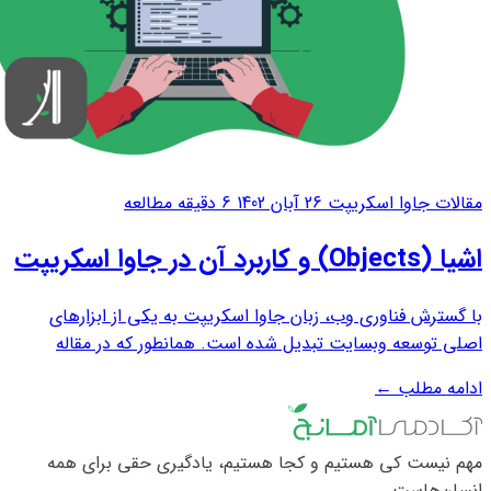
مقالات جاوا اسکریپت
26 آبان 1402
6 دقیقه مطالعه
اشیا (Objects) و کاربرد آن در جاوا اسکریپت
با گسترش فناوری وب، زبان جاوا اسکریپت به یکی از ابزارهای
اصلی توسعه وبسایت تبدیل شده است. همانطور که در مقاله
"راهنمای کامل دیتاتایپ‌ها در جاوا اسکریپت" خواندید، انواع
ادامه مطلب
←
داده‌های مختلفی در زبان جاوا اسکریپت وجود دارد. هرکدام از این
داده‌ها ویژگی‌ها و کاربردهای...
مهم نیست کی هستیم و کجا هستیم، یادگیری حقی برای همه
انسان‌هاست.