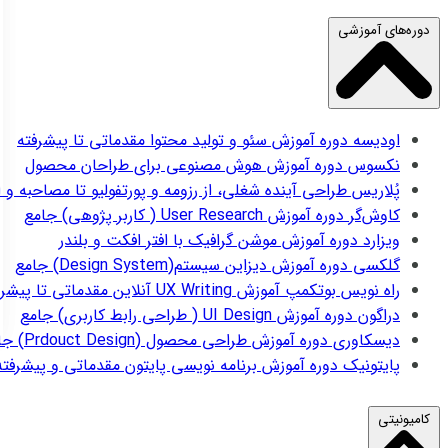
دوره‌های آموزشی
اودیسه
دوره آموزش سئو و تولید محتوا مقدماتی تا پیشرفته
نکسوس
دوره آموزش هوش مصنوعی برای طراحان محصول
پُلاریس
طراحی آینده شغلی، از رزومه و پورتفولیو تا مصاحبه و 
کاوش‌گر
دوره آموزش User Research ( کاربر پژوهی) جامع
ویزارد
دوره آموزش موشن گرافیک با افتر افکت و بلندر
گلکسی
دوره آموزش دیزاین سیستم(Design System) جامع
راه نویس
بوتکمپ آموزش UX Writing آنلاین مقدماتی تا پیشرفته
دراگون
دوره آموزش UI Design ( طراحی رابط کاربری) جامع
دیسکاوری
دوره آموزش طراحی محصول (Prdouct Design) جامع
پایتونیک
دوره آموزش برنامه نویسی پایتون مقدماتی و پیشرفته
کامیونیتی