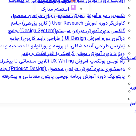
اودیسه
دوره آموزش سئو و تولید محتوا مقدماتی تا پیشرفته
قوانین و مقررات
استعلام مدارک
نکسوس
دوره آموزش هوش مصنوعی برای طراحان محصول
کاوش‌گر
دوره آموزش User Research ( کاربر پژوهی) جامع
گلکسی
دوره آموزش دیزاین سیستم(Design System) جامع
دراگون
دوره آموزش UI Design ( طراحی رابط کاربری) جامع
پُلاریس
طراحی آینده شغلی، از رزومه و پورتفولیو تا مصاحبه و ا
ویزارد
دوره آموزش موشن گرافیک با افتر افکت و بلندر
استخدام
راه نویس
بوتکمپ آموزش UX Writing آنلاین مقدماتی تا پیشرفته
دیسکاوری
دوره آموزش طراحی محصول (Prdouct Design) جامع
پایتونیک
دوره آموزش برنامه نویسی پایتون مقدماتی و پیشرفته