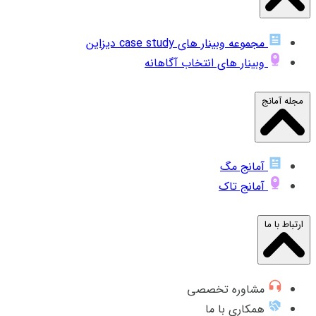
مجموعه وبینار های case study دیزاین
وبینار های انتخاب آگاهانه
مجله آمانج
آمانج مگ
آمانج تاک
ارتباط با ما
مشاوره تخصصی
همکاری با ما