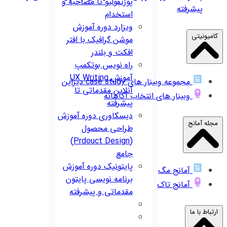
پورتفولیو تا مصاحبه و
پیشرفته
استخدام
ویزارد
دوره آموزش
کامیونیتی
موشن گرافیک با افتر
افکت و بلندر
راه نویس
بوتکمپ
آموزش UX Writing
مجموعه وبینار های case study دیزاین
آنلاین مقدماتی تا
وبینار های انتخاب آگاهانه
پیشرفته
دیسکاوری
دوره آموزش
مجله آمانج
طراحی محصول
(Prdouct Design)
جامع
پایتونیک
دوره آموزش
آمانج مگ
برنامه نویسی پایتون
آمانج تاک
مقدماتی و پیشرفته
ارتباط با ما