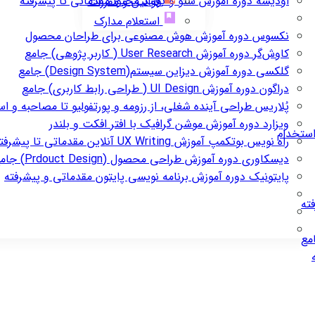
اودیسه
دوره آموزش سئو و تولید محتوا مقدماتی تا پیشرفته
قوانین و مقررات
استعلام مدارک
نکسوس
دوره آموزش هوش مصنوعی برای طراحان محصول
کاوش‌گر
دوره آموزش User Research ( کاربر پژوهی) جامع
گلکسی
دوره آموزش دیزاین سیستم(Design System) جامع
دراگون
دوره آموزش UI Design ( طراحی رابط کاربری) جامع
پُلاریس
طراحی آینده شغلی، از رزومه و پورتفولیو تا مصاحبه و ا
ویزارد
دوره آموزش موشن گرافیک با افتر افکت و بلندر
استخدام
راه نویس
بوتکمپ آموزش UX Writing آنلاین مقدماتی تا پیشرفته
دیسکاوری
دوره آموزش طراحی محصول (Prdouct Design) جامع
پایتونیک
دوره آموزش برنامه نویسی پایتون مقدماتی و پیشرفته