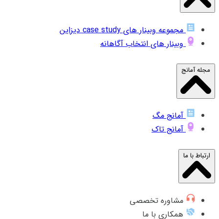
مجموعه وبینار های case study دیزاین
وبینار های انتخاب آگاهانه
مجله آمانج
آمانج مگ
آمانج تاک
ارتباط با ما
مشاوره تخصصی
همکاری با ما