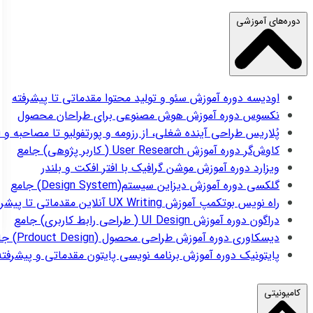
دوره‌های آموزشی
اودیسه
دوره آموزش سئو و تولید محتوا مقدماتی تا پیشرفته
نکسوس
دوره آموزش هوش مصنوعی برای طراحان محصول
پُلاریس
طراحی آینده شغلی، از رزومه و پورتفولیو تا مصاحبه و 
کاوش‌گر
دوره آموزش User Research ( کاربر پژوهی) جامع
ویزارد
دوره آموزش موشن گرافیک با افتر افکت و بلندر
گلکسی
دوره آموزش دیزاین سیستم(Design System) جامع
راه نویس
بوتکمپ آموزش UX Writing آنلاین مقدماتی تا پیشرفته
دراگون
دوره آموزش UI Design ( طراحی رابط کاربری) جامع
دیسکاوری
دوره آموزش طراحی محصول (Prdouct Design) جامع
پایتونیک
دوره آموزش برنامه نویسی پایتون مقدماتی و پیشرفته
کامیونیتی