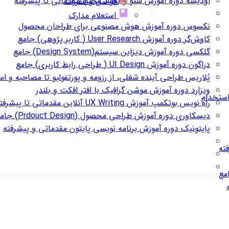
اودیسه
دوره آموزش سئو و تولید محتوا مقدماتی تا پیشرفته
قوانین و مقررات
استعلام مدارک
نکسوس
دوره آموزش هوش مصنوعی برای طراحان محصول
کاوش‌گر
دوره آموزش User Research ( کاربر پژوهی) جامع
گلکسی
دوره آموزش دیزاین سیستم(Design System) جامع
دراگون
دوره آموزش UI Design ( طراحی رابط کاربری) جامع
پُلاریس
طراحی آینده شغلی، از رزومه و پورتفولیو تا مصاحبه و ا
ویزارد
دوره آموزش موشن گرافیک با افتر افکت و بلندر
استخدام
راه نویس
بوتکمپ آموزش UX Writing آنلاین مقدماتی تا پیشرفته
دیسکاوری
دوره آموزش طراحی محصول (Prdouct Design) جامع
پایتونیک
دوره آموزش برنامه نویسی پایتون مقدماتی و پیشرفته