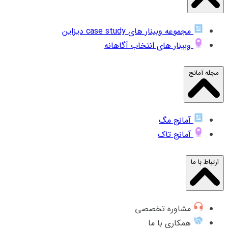
مجموعه وبینار های case study دیزاین
وبینار های انتخاب آگاهانه
مجله آمانج
آمانج مگ
آمانج تاک
ارتباط با ما
مشاوره تخصصی
همکاری با ما