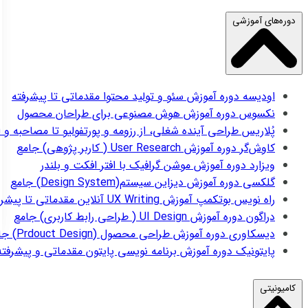
دوره‌های آموزشی
اودیسه
دوره آموزش سئو و تولید محتوا مقدماتی تا پیشرفته
نکسوس
دوره آموزش هوش مصنوعی برای طراحان محصول
پُلاریس
طراحی آینده شغلی، از رزومه و پورتفولیو تا مصاحبه و 
کاوش‌گر
دوره آموزش User Research ( کاربر پژوهی) جامع
ویزارد
دوره آموزش موشن گرافیک با افتر افکت و بلندر
گلکسی
دوره آموزش دیزاین سیستم(Design System) جامع
راه نویس
بوتکمپ آموزش UX Writing آنلاین مقدماتی تا پیشرفته
دراگون
دوره آموزش UI Design ( طراحی رابط کاربری) جامع
دیسکاوری
دوره آموزش طراحی محصول (Prdouct Design) جامع
پایتونیک
دوره آموزش برنامه نویسی پایتون مقدماتی و پیشرفته
کامیونیتی