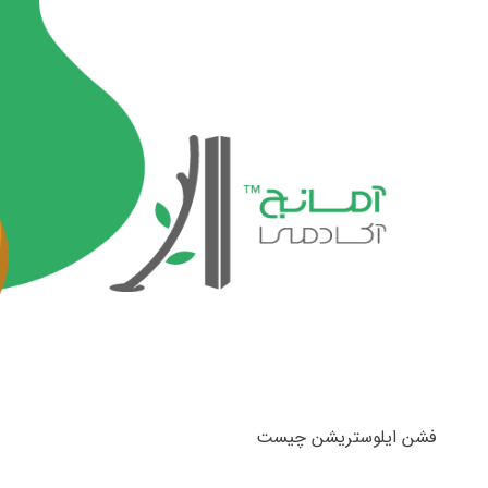
فشن ایلوستریشن چیست