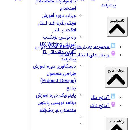
پورتفولیو تا مصاحبه و
پیشرفته
استخدام
ویزارد
دوره آموزش
کامیونیتی
موشن گرافیک با افتر
افکت و بلندر
راه نویس
بوتکمپ
آموزش UX Writing
مجموعه وبینار های case study دیزاین
آنلاین مقدماتی تا
وبینار های انتخاب آگاهانه
پیشرفته
دیسکاوری
دوره آموزش
مجله آمانج
طراحی محصول
(Prdouct Design)
جامع
پایتونیک
دوره آموزش
آمانج مگ
برنامه نویسی پایتون
آمانج تاک
مقدماتی و پیشرفته
ارتباط با ما