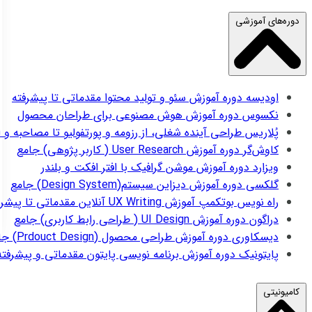
دوره‌های آموزشی
اودیسه
دوره آموزش سئو و تولید محتوا مقدماتی تا پیشرفته
نکسوس
دوره آموزش هوش مصنوعی برای طراحان محصول
پُلاریس
طراحی آینده شغلی، از رزومه و پورتفولیو تا مصاحبه و 
کاوش‌گر
دوره آموزش User Research ( کاربر پژوهی) جامع
ویزارد
دوره آموزش موشن گرافیک با افتر افکت و بلندر
گلکسی
دوره آموزش دیزاین سیستم(Design System) جامع
راه نویس
بوتکمپ آموزش UX Writing آنلاین مقدماتی تا پیشرفته
دراگون
دوره آموزش UI Design ( طراحی رابط کاربری) جامع
دیسکاوری
دوره آموزش طراحی محصول (Prdouct Design) جامع
پایتونیک
دوره آموزش برنامه نویسی پایتون مقدماتی و پیشرفته
کامیونیتی