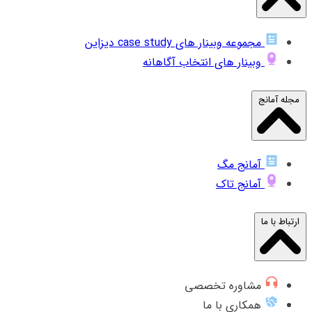
مجموعه وبینار های case study دیزاین
وبینار های انتخاب آگاهانه
مجله آمانج
آمانج مگ
آمانج تاک
ارتباط با ما
مشاوره تخصصی
همکاری با ما