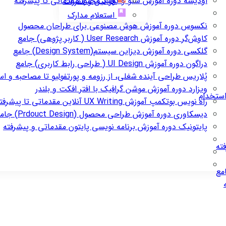
اودیسه
دوره آموزش سئو و تولید محتوا مقدماتی تا پیشرفته
قوانین و مقررات
استعلام مدارک
نکسوس
دوره آموزش هوش مصنوعی برای طراحان محصول
کاوش‌گر
دوره آموزش User Research ( کاربر پژوهی) جامع
گلکسی
دوره آموزش دیزاین سیستم(Design System) جامع
دراگون
دوره آموزش UI Design ( طراحی رابط کاربری) جامع
پُلاریس
طراحی آینده شغلی، از رزومه و پورتفولیو تا مصاحبه و ا
ویزارد
دوره آموزش موشن گرافیک با افتر افکت و بلندر
استخدام
راه نویس
بوتکمپ آموزش UX Writing آنلاین مقدماتی تا پیشرفته
دیسکاوری
دوره آموزش طراحی محصول (Prdouct Design) جامع
پایتونیک
دوره آموزش برنامه نویسی پایتون مقدماتی و پیشرفته