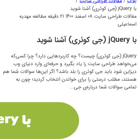
بلاگ
/
مقالات طراحی سایت
/
با jQuery (جی کوئری) آشنا شوید
مقالات طراحی سایت
08 اسفند 1400
21 دقیقه مطالعه
مهدیه
اسماعیلی
با jQuery (جی کوئری) آشنا شوید
jQuery (جی کوئری) چیست؟ چه کاربردهایی دارد؟ چرا کسی‌که
می‌خواهد طراحی سایت را یاد بگیرد و حرفه‌ای وارد دنیای وب
دیزاین شود باید جی کوئری را بلد باشد؟ اگر این‌ها سوالات شما هم
هستند، مطلب درستی را برای خواندن انتخاب کردید؛ چون به
تمامی سوالات شما درباره‌ی جی...