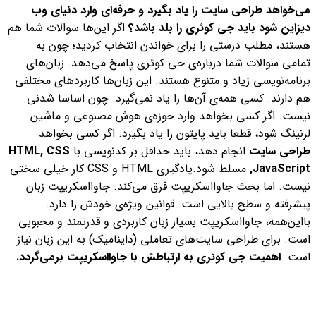
می‌خواهد طراحی سایت را یاد بگیرد و حرفه‌ای وارد دنیای وب
دیزاین شود باید جی کوئری را بلد باشد؟
اگر این‌ها سوالات شما هم
هستند، مطلب درستی را برای خواندن انتخاب کردید؛ چون به
تمامی سوالات شما درباره‌ی جی کوئری پاسخ می‌دهد.
زبان‌های
برنامه‌نویسی زیاد و متنوع هستند. این زبان‌ها کاربردهای مختلفی
هم دارند. کسی همه‌ی آن‌ها را یاد نمی‌گیرد. چون اساسا شدنی
نیست. اگر کسی بخواهد وارد حوزه‌ی هوش مصنوعی و ماشین
لرنینگ شود، قطعا باید پایتون را یاد بگیرد. اگر کسی بخواهد
طراحی سایت
انجام دهد، باید حداقل بر کدنویسی با
HTML, CSS
,JavaScript
مسلط شود.
یادگیری HTML و CSS کار خیلی سختی
نیست. اما بحث جاوااسکریپت فرق می‌کند. جاوااسکریپت زبان
پیشرفته و سطح بالایی است. قوانین ویژه‌ی خودش را دارد.
بااین‌همه، جاوااسکریپت بسیار زبان کاربردی و قدرتمند و محبوبی
است. برای طراحی سایت‌های تعاملی (داینامیک) به این زبان نیاز
است.
اهمیت جی کوئری به ارتباطش با جاوااسکریپت برمی‌گردد.