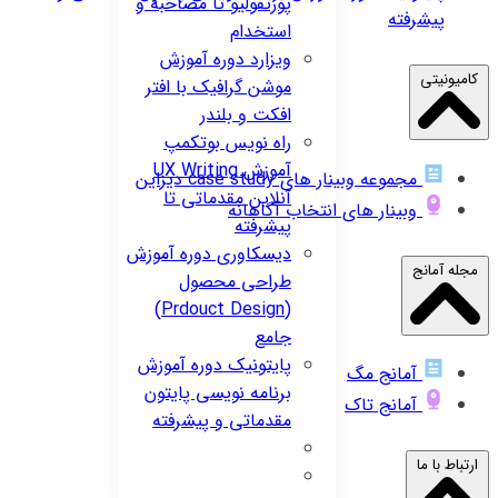
پورتفولیو تا مصاحبه و
پیشرفته
استخدام
ویزارد
دوره آموزش
کامیونیتی
موشن گرافیک با افتر
افکت و بلندر
راه نویس
بوتکمپ
آموزش UX Writing
مجموعه وبینار های case study دیزاین
آنلاین مقدماتی تا
وبینار های انتخاب آگاهانه
پیشرفته
دیسکاوری
دوره آموزش
مجله آمانج
طراحی محصول
(Prdouct Design)
جامع
پایتونیک
دوره آموزش
آمانج مگ
برنامه نویسی پایتون
آمانج تاک
مقدماتی و پیشرفته
ارتباط با ما