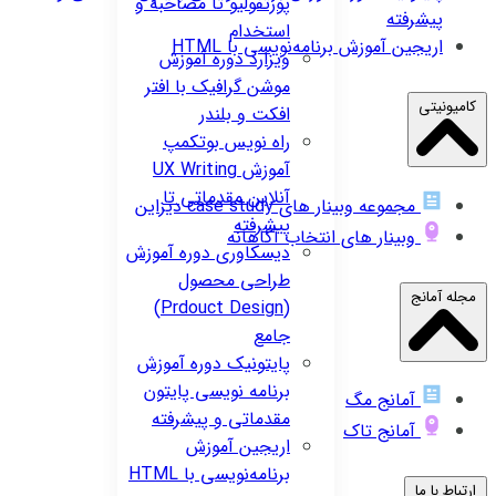
پورتفولیو تا مصاحبه و
پیشرفته
استخدام
اریجین
آموزش برنامه‌نویسی با HTML
ویزارد
دوره آموزش
موشن گرافیک با افتر
کامیونیتی
افکت و بلندر
راه نویس
بوتکمپ
آموزش UX Writing
آنلاین مقدماتی تا
مجموعه وبینار های case study دیزاین
پیشرفته
وبینار های انتخاب آگاهانه
دیسکاوری
دوره آموزش
طراحی محصول
مجله آمانج
(Prdouct Design)
جامع
پایتونیک
دوره آموزش
برنامه نویسی پایتون
آمانج مگ
مقدماتی و پیشرفته
آمانج تاک
اریجین
آموزش
برنامه‌نویسی با HTML
ارتباط با ما