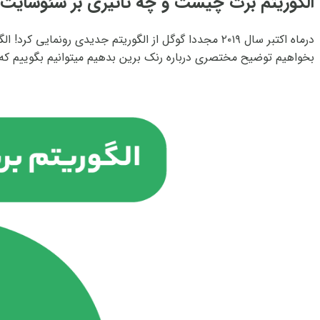
الگوریتم برت چیست و چه تاثیری بر سئوسایت 
بخواهیم توضیح مختصری درباره رنک برین بدهیم میتوانیم بگوییم ک