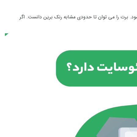
BER که جزو الگوریتم های جدید گوگل محسوب می شود. برت را می توان تا حدودی مشابه رنک برین دانست. اگر