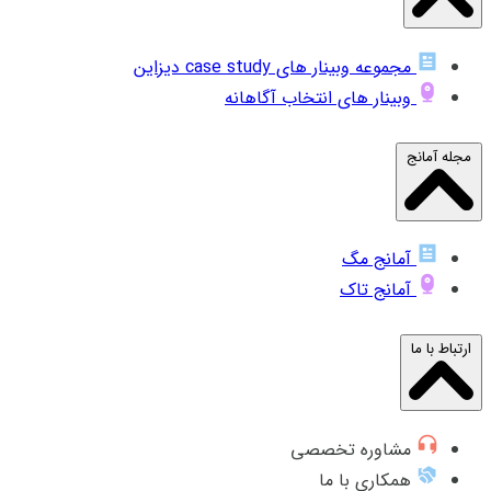
مجموعه وبینار های case study دیزاین
وبینار های انتخاب آگاهانه
مجله آمانج
آمانج مگ
آمانج تاک
ارتباط با ما
مشاوره تخصصی
همکاری با ما