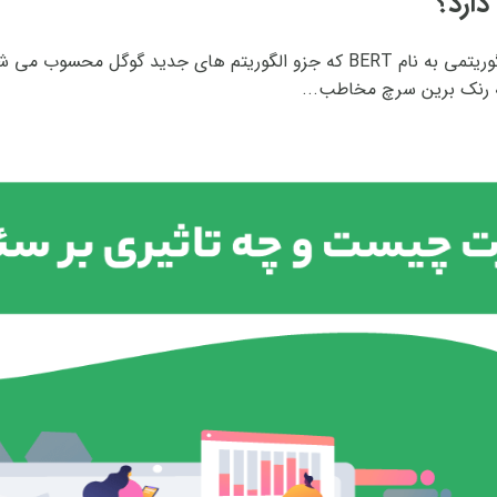
دارد؟
درماه اکتبر سال ۲۰۱۹ مجددا گوگل از الگوریتم جدیدی رونمایی کرد! الگوریتمی به نام T
ه رنک برین سرچ مخاطب...