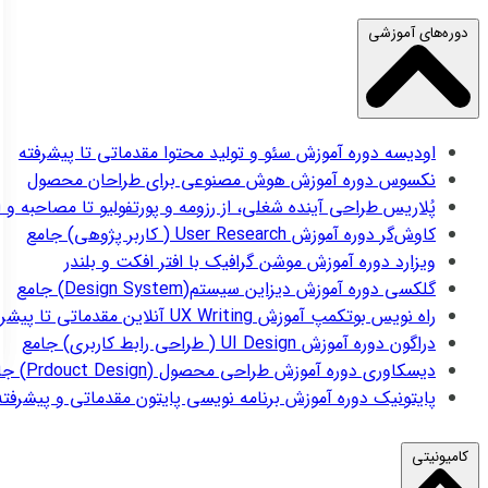
دوره‌های آموزشی
اودیسه
دوره آموزش سئو و تولید محتوا مقدماتی تا پیشرفته
نکسوس
دوره آموزش هوش مصنوعی برای طراحان محصول
پُلاریس
طراحی آینده شغلی، از رزومه و پورتفولیو تا مصاحبه و 
کاوش‌گر
دوره آموزش User Research ( کاربر پژوهی) جامع
ویزارد
دوره آموزش موشن گرافیک با افتر افکت و بلندر
گلکسی
دوره آموزش دیزاین سیستم(Design System) جامع
راه نویس
بوتکمپ آموزش UX Writing آنلاین مقدماتی تا پیشرفته
دراگون
دوره آموزش UI Design ( طراحی رابط کاربری) جامع
دیسکاوری
دوره آموزش طراحی محصول (Prdouct Design) جامع
پایتونیک
دوره آموزش برنامه نویسی پایتون مقدماتی و پیشرفته
کامیونیتی