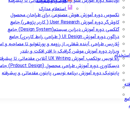
اودیسه
دوره آموزش سئو و تولید محتوا مقدماتی تا پیشرفته
قوانین و مقررات
استعلام مدارک
نکسوس
دوره آموزش هوش مصنوعی برای طراحان محصول
کاوش‌گر
دوره آموزش User Research ( کاربر پژوهی) جامع
گلکسی
دوره آموزش دیزاین سیستم(Design System) جامع
دراگون
دوره آموزش UI Design ( طراحی رابط کاربری) جامع
پُلاریس
طراحی آینده شغلی، از رزومه و پورتفولیو تا مصاحبه و ا
ویزارد
دوره آموزش موشن گرافیک با افتر افکت و بلندر
استخدام
راه نویس
بوتکمپ آموزش UX Writing آنلاین مقدماتی تا پیشرفته
دیسکاوری
دوره آموزش طراحی محصول (Prdouct Design) جامع
پایتونیک
دوره آموزش برنامه نویسی پایتون مقدماتی و پیشرفته