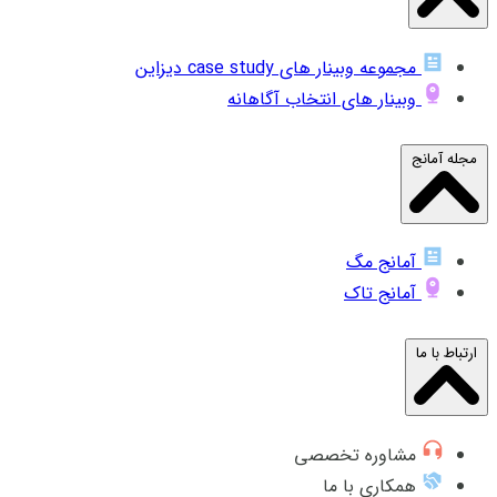
مجموعه وبینار های case study دیزاین
وبینار های انتخاب آگاهانه
مجله آمانج
آمانج مگ
آمانج تاک
ارتباط با ما
مشاوره تخصصی
همکاری با ما