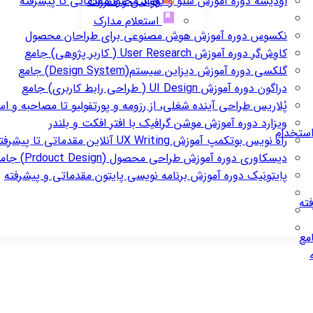
اودیسه
دوره آموزش سئو و تولید محتوا مقدماتی تا پیشرفته
قوانین و مقررات
استعلام مدارک
نکسوس
دوره آموزش هوش مصنوعی برای طراحان محصول
کاوش‌گر
دوره آموزش User Research ( کاربر پژوهی) جامع
گلکسی
دوره آموزش دیزاین سیستم(Design System) جامع
دراگون
دوره آموزش UI Design ( طراحی رابط کاربری) جامع
پُلاریس
طراحی آینده شغلی، از رزومه و پورتفولیو تا مصاحبه و ا
ویزارد
دوره آموزش موشن گرافیک با افتر افکت و بلندر
استخدام
راه نویس
بوتکمپ آموزش UX Writing آنلاین مقدماتی تا پیشرفته
دیسکاوری
دوره آموزش طراحی محصول (Prdouct Design) جامع
پایتونیک
دوره آموزش برنامه نویسی پایتون مقدماتی و پیشرفته