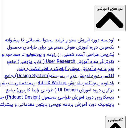
دوره‌های آموزشی
اودیسه
دوره آموزش سئو و تولید محتوا مقدماتی تا پیشرفته
نکسوس
دوره آموزش هوش مصنوعی برای طراحان محصول
پُلاریس
طراحی آینده شغلی، از رزومه و پورتفولیو تا مصاحبه و 
کاوش‌گر
دوره آموزش User Research ( کاربر پژوهی) جامع
ویزارد
دوره آموزش موشن گرافیک با افتر افکت و بلندر
گلکسی
دوره آموزش دیزاین سیستم(Design System) جامع
راه نویس
بوتکمپ آموزش UX Writing آنلاین مقدماتی تا پیشرفته
دراگون
دوره آموزش UI Design ( طراحی رابط کاربری) جامع
دیسکاوری
دوره آموزش طراحی محصول (Prdouct Design) جامع
پایتونیک
دوره آموزش برنامه نویسی پایتون مقدماتی و پیشرفته
کامیونیتی