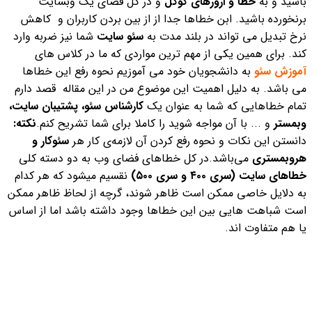
باشید و به
خطا و ارورهای گوگل
و در کل فضای یک وبسایت
برنخورده باشید. ابن خطاها جدا از از بین بردن کاربران و کاهش
نرخ تبدیل می تواند در بلند مدت به
سئو سایت
شما نیز ضربه وارد
کند. برای همین یکی از مهم ترین مواردی که ما در کلاس های
آموزش سئو
به دانشجویان خود می آموزیم نحوه رفع این خطاها
می باشد.
به دلیل اهمیت این موضوع من
در این مقاله قصد دارم
تمام خطاهایی که شما به عنوان یک
کارشناس سئو،
پشتیبان سایت،
وبمستر
و ... با آن مواجه شوید را کاملا برای شما تشریح کنم.
نکته:
دانستن این نکات و نحوه رفع کردن آن لازمه‌ی کار هر
سئوکار و
هروبم
ستری
می‌باشد.
در کل خطاهای فضای وب به دو دسته کلی
خطاهای سایت (سری ۴۰۰ و سری ۵۰۰)
نقسیم میشود که هر کدام
به دلایل خاصی ممکن است ظاهر شوند، گرچه از لحاظ ظاهر ممکن
است شباهت هایی بین این خطاها وجود داشته باشد اما از اساس
یا هم متفاوت اند.