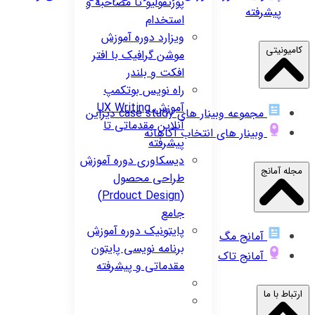
پورتفولیو تا مصاحبه و
پیشرفته
استخدام
ویزارد
دوره آموزش
کامیونیتی
موشن گرافیک با افتر
افکت و بلندر
راه نویس
بوتکمپ
آموزش UX Writing
مجموعه وبینار های case study دیزاین
آنلاین مقدماتی تا
وبینار های انتخاب آگاهانه
پیشرفته
دیسکاوری
دوره آموزش
مجله آمانج
طراحی محصول
(Prdouct Design)
جامع
پایتونیک
دوره آموزش
آمانج مگ
برنامه نویسی پایتون
آمانج تاک
مقدماتی و پیشرفته
ارتباط با ما