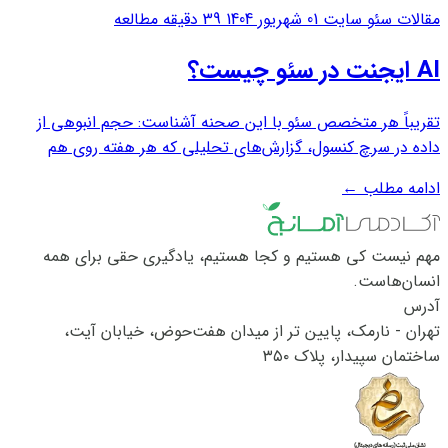
مقالات سئو سایت
01 شهریور 1404
39 دقیقه مطالعه
AI ایجنت در سئو چیست؟
تقریباً هر متخصص سئو با این صحنه آشناست: حجم انبوهی از
داده در سرچ کنسول، گزارش‌های تحلیلی که هر هفته روی هم
انباشته می‌شوند و ده‌ها وظیفه‌ی تکراری که باید دوباره و دوباره
ادامه مطلب
←
انجام شوند. ابزارهای اتوماسیون کلاسیک تا حدی این فشار را کم
کرده‌اند، اما هنوز چیزی کم...
مهم نیست کی هستیم و کجا هستیم، یادگیری حقی برای همه
انسان‌هاست.
آدرس
تهران - نارمک، پایین تر از میدان هفت‌حوض، خیابان آیت،
ساختمان سپیدار، پلاک ۳۵۰