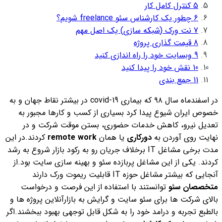
5
کنترل کامل کار
6
چطور یک کارشناس سئو freelance شویم؟
7
نت ورک (شبکه سازی) یک اصل مهم
8
قیمت گذاری پروژه
9
وبسایت خود را راه اندازی کنید
10
نقش خود را پیدا کنید
11
جمع بندی
در اسفندماه سال ۹۸ که بیماری covid-19 در بیشتر نقاط جهان و به
خصوص ایران شیوع پیدا کرد بسیاری از کسب و کارها مجبور به
تعدیل نیرو، کاهش خدمات حضوری، بستن موقت شرکت و در
نهایت روی آوردن به
دورکاری
یا همان
remote work
کردند.
در این
مدت برخی مشاغل IT برخلاف جریان رو به رکود بازار شروع به رشد
کردند. یکی از این مشاغل پربازده سئو و بهینه سازی سایت بود.
از
آنجایی که بیشتر مشاغل حوزه IT قابلیت ریموت ورک دارند
متخصصان سئو
توانستند با استفاده از این فرصت و درخواست
بالای شرکت ها برای سئو سایت و گرایش به بازارآنلاین پروژه ها و
بالطبع تجربه و درامد خود را به شکل قابل توجهی بهبود ببخشند.
اگر