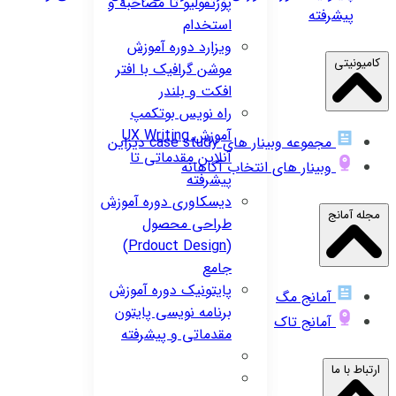
پورتفولیو تا مصاحبه و
پیشرفته
استخدام
ویزارد
دوره آموزش
کامیونیتی
موشن گرافیک با افتر
افکت و بلندر
راه نویس
بوتکمپ
آموزش UX Writing
مجموعه وبینار های case study دیزاین
آنلاین مقدماتی تا
وبینار های انتخاب آگاهانه
پیشرفته
دیسکاوری
دوره آموزش
مجله آمانج
طراحی محصول
(Prdouct Design)
جامع
پایتونیک
دوره آموزش
آمانج مگ
برنامه نویسی پایتون
آمانج تاک
مقدماتی و پیشرفته
ارتباط با ما