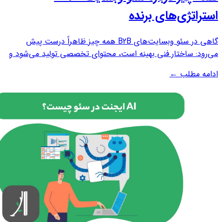
استراتژی‌های برنده
گاهی در سئو وبسایت‌های B2B همه چیز ظاهراً درست پیش
می‌رود: ساختار فنی بهینه است، محتوای تخصصی تولید می‌شود و
لینک‌سازی هم طبق برنامه انجام شده است. با این حال، نتیجه مورد
ادامه مطلب
←
انتظار به‌دست نمی‌آید. این مسئله بسیاری از کسب‌وکارهای B2B را
با پرسشی اساسی روبه‌رو...