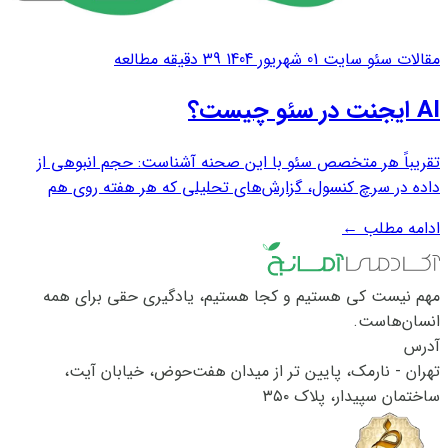
مقالات سئو سایت
01 شهریور 1404
39 دقیقه مطالعه
AI ایجنت در سئو چیست؟
تقریباً هر متخصص سئو با این صحنه آشناست: حجم انبوهی از
داده در سرچ کنسول، گزارش‌های تحلیلی که هر هفته روی هم
انباشته می‌شوند و ده‌ها وظیفه‌ی تکراری که باید دوباره و دوباره
ادامه مطلب
←
انجام شوند. ابزارهای اتوماسیون کلاسیک تا حدی این فشار را کم
کرده‌اند، اما هنوز چیزی کم...
مهم نیست کی هستیم و کجا هستیم، یادگیری حقی برای همه
انسان‌هاست.
آدرس
تهران - نارمک، پایین تر از میدان هفت‌حوض، خیابان آیت،
ساختمان سپیدار، پلاک ۳۵۰