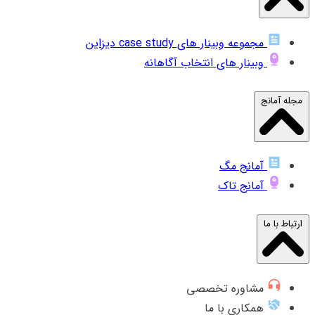
مجموعه وبینار های case study دیزاین
وبینار های انتخاب آگاهانه
مجله آمانج
آمانج مگ
آمانج تاک
ارتباط با ما
مشاوره تخصصی
همکاری با ما