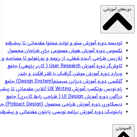
دوره‌های آموزشی
اودیسه
دوره آموزش سئو و تولید محتوا مقدماتی تا پیشرفته
نکسوس
دوره آموزش هوش مصنوعی برای طراحان محصول
پُلاریس
طراحی آینده شغلی، از رزومه و پورتفولیو تا مصاحبه و 
کاوش‌گر
دوره آموزش User Research ( کاربر پژوهی) جامع
ویزارد
دوره آموزش موشن گرافیک با افتر افکت و بلندر
گلکسی
دوره آموزش دیزاین سیستم(Design System) جامع
راه نویس
بوتکمپ آموزش UX Writing آنلاین مقدماتی تا پیشرفته
دراگون
دوره آموزش UI Design ( طراحی رابط کاربری) جامع
دیسکاوری
دوره آموزش طراحی محصول (Prdouct Design) جامع
پایتونیک
دوره آموزش برنامه نویسی پایتون مقدماتی و پیشرفته
کامیونیتی