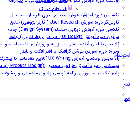
اودیسه
دوره آموزش سئو و تولید محتوا مقدماتی تا پیشرفته
قوانین و مقررات
استعلام مدارک
نکسوس
دوره آموزش هوش مصنوعی برای طراحان محصول
کاوش‌گر
دوره آموزش User Research ( کاربر پژوهی) جامع
گلکسی
دوره آموزش دیزاین سیستم(Design System) جامع
دراگون
دوره آموزش UI Design ( طراحی رابط کاربری) جامع
پُلاریس
طراحی آینده شغلی، از رزومه و پورتفولیو تا مصاحبه و ا
ویزارد
دوره آموزش موشن گرافیک با افتر افکت و بلندر
استخدام
راه نویس
بوتکمپ آموزش UX Writing آنلاین مقدماتی تا پیشرفته
دیسکاوری
دوره آموزش طراحی محصول (Prdouct Design) جامع
پایتونیک
دوره آموزش برنامه نویسی پایتون مقدماتی و پیشرفته