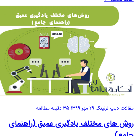
در علم داده می باشد که شامل آمار و مدل سازی پیش بینی است.
یادگیری عمیق برای...
مقالات دیپ لرنینگ
29 مهر 1399
35 دقیقه مطالعه
روش های مختلف یادگیری عمیق (راهنمای
جامع)