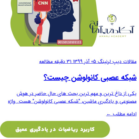
مقالات دیپ لرنینگ
05 آذر 1399
31 دقیقه مطالعه
شبکه عصبی کانولوشن چیست؟
یکی از داغ ترین و مهم ترین بحث های حال حاضر در هوش
مصنوعی و یادگیری ماشین، "شبکه عصبی کانولوشن" هست. واژه
شبکه عصبی در سال ۲۰۱۲ به شهرت رسید. همانطور که در مقاله
ادامه مطلب
←
"یادگیری عمیق از گذشته تا امروز" اشاره کردیم، اغلب مدل های
یادگیری عمیق از شبکه های عصبی مصنوعی...