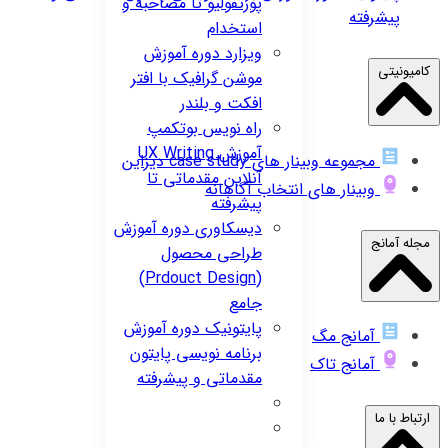
پورتفولیو تا مصاحبه و
پیشرفته
استخدام
ویزارد
دوره آموزش
کامیونیتی
موشن گرافیک با افتر
افکت و بلندر
راه نویس
بوتکمپ
آموزش UX Writing
مجموعه وبینار های case study دیزاین
آنلاین مقدماتی تا
وبینار های انتخاب آگاهانه
پیشرفته
دیسکاوری
دوره آموزش
مجله آمانج
طراحی محصول
(Prdouct Design)
جامع
پایتونیک
دوره آموزش
آمانج مگ
برنامه نویسی پایتون
آمانج تاک
مقدماتی و پیشرفته
ارتباط با ما