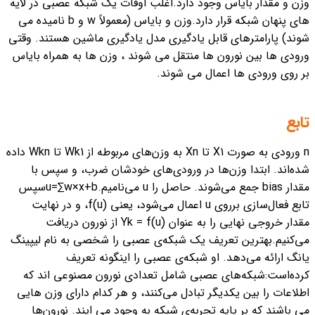
وزن و مقدار بایاس وجود دارد.اغلب اوقات یک شبکه عصبی در لایه
های پنهان شبکه قرار دارد.
وزن و بایاس (معمولاً w و b نامیده می
شوند) پارامترهای قابل یادگیری مدل یادگیری ماشین هستند. وقتی
ورودی ها بین نورون ها منتقل می شوند ، وزن ها به همراه بایاس
بر روی ورودی ها اعمال می شوند.
تابع
n ورودی به صورت X1 تا Xn به وزن‌های مربوطه از Wk1 تا Wkn داده
شده‌اند. ابتدا وزن‌ها در ورودی‌های خودشان ضرب، و سپس با
مقدار bias جمع می‌شوند. حاصل را u می‌نامیم.
u=∑w×x+b
سپس
تابع فعال‌سازی برروی u اعمال می‌شود، یعنی (f(u، و در نهایت
مقدار خروجی نهایی را به عنوان (Yk = f(u از نورون دریافت
می‌کنیم.
بهترین تعریف یک شبکه‌ی عصبی را شخصی به نام لیپینگ
یانگ ارائه می‌دهد. او شبکه‌ی عصبی را اینگونه تعریف
کرده‌است:
شبکه‌های عصبی شامل تعدادی نورون مصنوعی اند که
اطلاعات را بین یکدیگر تبادل می‌کنند، و هر کدام دارای وزن هایی
می باشند که بر پایه تجربه‌ی شبکه به وجود می ایند. نورون‌ها