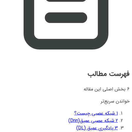
فهرست مطالب
6 بخش اصلی این مقاله
خواندن سریع‌تر
1
شبکه عصبی چیست؟
2
شبکه عصبی عمیق(Dnn)
3
یادگیری عمیق (DL)