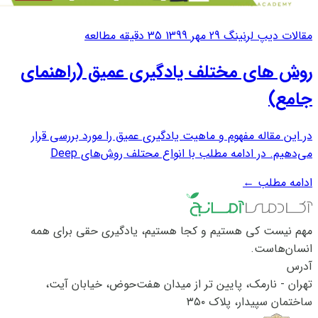
مقالات دیپ لرنینگ
29 مهر 1399
35 دقیقه مطالعه
روش های مختلف یادگیری عمیق (راهنمای
جامع)
در این مقاله مفهوم و ماهیت یادگیری عمیق را مورد بررسی قرار
می‌دهیم. در ادامه مطلب با انواع محتلف روش‌های Deep
Learning و یا یادگیری عمیق آشنا می‌شویم. Deep Learning
ادامه مطلب
←
کلاسی از تکنیک‌های یادگیری ماشین است که از لایه‌های زیادی از
پردازش اطلاعات غیر خطی برای...
مهم نیست کی هستیم و کجا هستیم، یادگیری حقی برای همه
انسان‌هاست.
آدرس
تهران - نارمک، پایین تر از میدان هفت‌حوض، خیابان آیت،
ساختمان سپیدار، پلاک ۳۵۰