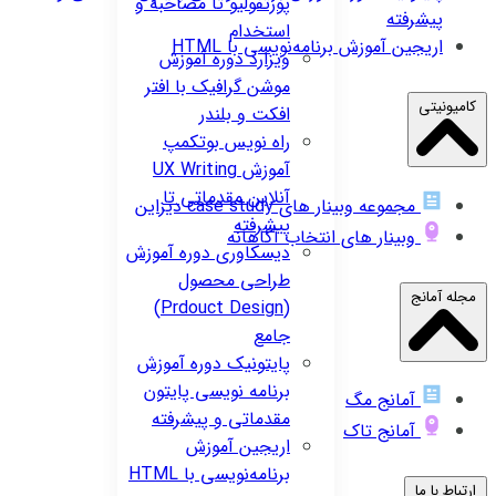
پورتفولیو تا مصاحبه و
پیشرفته
استخدام
اریجین
آموزش برنامه‌نویسی با HTML
ویزارد
دوره آموزش
موشن گرافیک با افتر
کامیونیتی
افکت و بلندر
راه نویس
بوتکمپ
آموزش UX Writing
آنلاین مقدماتی تا
مجموعه وبینار های case study دیزاین
پیشرفته
وبینار های انتخاب آگاهانه
دیسکاوری
دوره آموزش
طراحی محصول
مجله آمانج
(Prdouct Design)
جامع
پایتونیک
دوره آموزش
برنامه نویسی پایتون
آمانج مگ
مقدماتی و پیشرفته
آمانج تاک
اریجین
آموزش
برنامه‌نویسی با HTML
ارتباط با ما