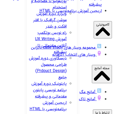
پورتفولیو تا مصاحبه و
پیشرفته
استخدام
اریجین
آموزش برنامه‌نویسی با HTML
ویزارد
دوره آموزش
موشن گرافیک با افتر
کامیونیتی
افکت و بلندر
راه نویس
بوتکمپ
آموزش UX Writing
آنلاین مقدماتی تا
مجموعه وبینار های case study دیزاین
پیشرفته
وبینار های انتخاب آگاهانه
دیسکاوری
دوره آموزش
طراحی محصول
مجله آمانج
(Prdouct Design)
جامع
پایتونیک
دوره آموزش
برنامه نویسی پایتون
آمانج مگ
مقدماتی و پیشرفته
آمانج تاک
اریجین
آموزش
برنامه‌نویسی با HTML
ارتباط با ما