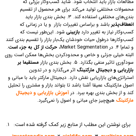
مطالعات بازار باید انتخاب شود.
شاید کسب‌وکار بزرگی که
محصولات مختلفی تولید می‌کند برای هر محصول از تقسیم
بندی‌های مختلفی استفاده کند.
۳. بخش بندی بازار باید
انعطاف‌پذیر
باشد و براساس تغییرات بازار و یا در زمانی که
کسب‌وکار نیاز به تغییر دارد
بازبینی
شود. این‌طور نیست که
کسب‌وکارها درطول حیات خودشان یک‌بار بازار را تقسیم بندی کنند
و تمام!
۴. در Market Segmentation،
حرکت از کل به جزء است
.
البته خیلی جزئی و خاص‌ و محدود‌کردن بخش‌ها ممکن است روی
سود‌آوری تاثیر منفی بگذارد.
۵. بخش بندی بازار
مستقیما بر
بازاریابی و دیجیتال مارکتینگ
اثر می‌گذارد و در تدوین
استراتژی‌های بازاریابی نقش دارد. دیجیتال مارکتر باید با مبانی و
اصول مارکتینگ عمیقا آشنا باشد تا بتواند بازار و مشتری را تحلیل
کند و از بخش بندی بهره ببرد. در
آموزش بازاریابی و دیجیتال
مارکتینگ
هیچ‌چیز جای مبانی و اصول را نمی‌گیرد.
برای نوشتن این مطلب از منابع زیر کمک گرفته شده است:
۱.