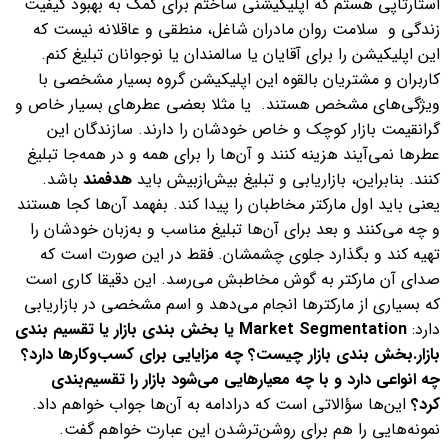
استارتاپی هستم که اپلیکیشنی ساختم برای کمک به بهبود کیفیت
زندگی و سلامت روان مادران شاغل، منطقی و عاقلانه نیست که
این اپلیکیشن را برای آقایان یا سالمندان یا نوجوانان تبلیغ کنم.
کاربران و مشتریان بالقوه این اپلیکیشن گروه بسیار مشخصی با
ویژگی‌های مشخص هستند.
یا مثلا بعضی عطرهای بسیار خاص و
گرانقیمت بازار کوچک و خاص خودشان را دارند. سازندگان این
عطرها نمی‌آیند هزینه کنند و آن‌ها را برای همه و در همه‌جا تبلیغ
کنند.
بنابراین، بازاریابی و تبلیغ بیش‌ازبیش باید
هدفمند
باشد.
یعنی باید اول مارکتر مخاطبان را پیدا کند. بفهمد آن‌ها کجا هستند
و چه می‌کنند و بعد برای آن‌ها تبلیغ مناسب و به‌زبان خودشان را
تهیه کند و بگذارد جلوی چشمشان. فقط در این صورت است که
صدای آن مارکتر به گوش مخاطبش می‌رسد.
این دقیقا کاری است
که بسیاری از مارکترها انجام می‌دهد و اسم مشخصی در بازاریابی
دارد:
Market Segmentation یا بخش بندی بازار یا تقسیم بندی
بازار.
بخش بندی بازار چیست؟ چه مزایایی برای کسب‌وکارها دارد؟
چه انواعی دارد و با چه معیارهایی می‌شود بازار را تقسیم‌‌بندی
کرد؟
این‌ها سؤالاتی است که درادامه به آن‌ها جواب خواهم داد.
نمونه‌هایی را هم برای روشن‌ترشدن این عبارت خواهم گفت.