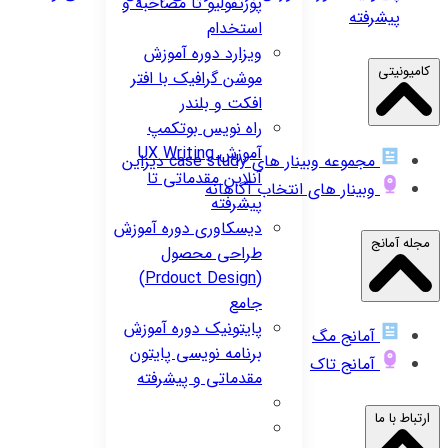
پورتفولیو تا مصاحبه و
پیشرفته
استخدام
ویزارد
دوره آموزش
کامیونیتی
موشن گرافیک با افتر
افکت و بلندر
راه نویس
بوتکمپ
آموزش UX Writing
مجموعه وبینار های case study دیزاین
آنلاین مقدماتی تا
وبینار های انتخاب آگاهانه
پیشرفته
دیسکاوری
دوره آموزش
مجله آمانج
طراحی محصول
(Prdouct Design)
جامع
پایتونیک
دوره آموزش
آمانج مگ
برنامه نویسی پایتون
آمانج تاک
مقدماتی و پیشرفته
ارتباط با ما