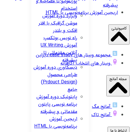
پورتفولیو تا مصاحبه و
پیشرفته
استخدام
اریجین
آموزش برنامه‌نویسی با HTML
ویزارد
دوره آموزش
موشن گرافیک با افتر
کامیونیتی
افکت و بلندر
راه نویس
بوتکمپ
آموزش UX Writing
آنلاین مقدماتی تا
مجموعه وبینار های case study دیزاین
پیشرفته
وبینار های انتخاب آگاهانه
دیسکاوری
دوره آموزش
طراحی محصول
مجله آمانج
(Prdouct Design)
جامع
پایتونیک
دوره آموزش
برنامه نویسی پایتون
آمانج مگ
مقدماتی و پیشرفته
آمانج تاک
اریجین
آموزش
برنامه‌نویسی با HTML
ارتباط با ما