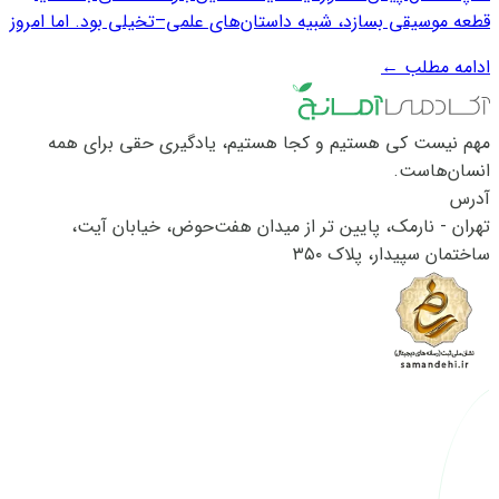
قطعه موسیقی بسازد، شبیه داستان‌های علمی–تخیلی بود. اما امروز
هوش مصنوعی وارد حوزه‌هایی شده که روزی تنها به انسان تعلق
ادامه مطلب
←
داشت؛ جهان احساس، تخیل و خلق کردن.در پسِ این آثار هنری،
مجموعه‌ای از داده‌ها...
مهم نیست کی هستیم و کجا هستیم، یادگیری حقی برای همه
انسان‌هاست.
آدرس
تهران - نارمک، پایین تر از میدان هفت‌حوض، خیابان آیت،
ساختمان سپیدار، پلاک ۳۵۰