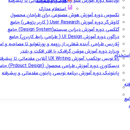
اودیسه
دوره آموزش سئو و تولید محتوا مقدماتی تا پیشرفته
قوانین و مقررات
استعلام مدارک
نکسوس
دوره آموزش هوش مصنوعی برای طراحان محصول
کاوش‌گر
دوره آموزش User Research ( کاربر پژوهی) جامع
گلکسی
دوره آموزش دیزاین سیستم(Design System) جامع
دراگون
دوره آموزش UI Design ( طراحی رابط کاربری) جامع
پُلاریس
طراحی آینده شغلی، از رزومه و پورتفولیو تا مصاحبه و ا
ویزارد
دوره آموزش موشن گرافیک با افتر افکت و بلندر
استخدام
راه نویس
بوتکمپ آموزش UX Writing آنلاین مقدماتی تا پیشرفته
دیسکاوری
دوره آموزش طراحی محصول (Prdouct Design) جامع
پایتونیک
دوره آموزش برنامه نویسی پایتون مقدماتی و پیشرفته