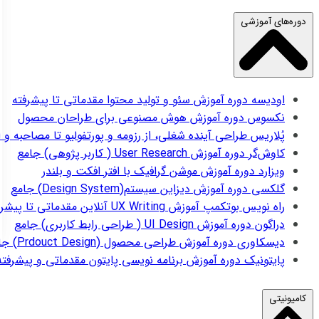
دوره‌های آموزشی
اودیسه
دوره آموزش سئو و تولید محتوا مقدماتی تا پیشرفته
نکسوس
دوره آموزش هوش مصنوعی برای طراحان محصول
پُلاریس
طراحی آینده شغلی، از رزومه و پورتفولیو تا مصاحبه و 
کاوش‌گر
دوره آموزش User Research ( کاربر پژوهی) جامع
ویزارد
دوره آموزش موشن گرافیک با افتر افکت و بلندر
گلکسی
دوره آموزش دیزاین سیستم(Design System) جامع
راه نویس
بوتکمپ آموزش UX Writing آنلاین مقدماتی تا پیشرفته
دراگون
دوره آموزش UI Design ( طراحی رابط کاربری) جامع
دیسکاوری
دوره آموزش طراحی محصول (Prdouct Design) جامع
پایتونیک
دوره آموزش برنامه نویسی پایتون مقدماتی و پیشرفته
کامیونیتی