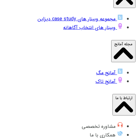
مجموعه وبینار های case study دیزاین
وبینار های انتخاب آگاهانه
مجله آمانج
آمانج مگ
آمانج تاک
ارتباط با ما
مشاوره تخصصی
همکاری با ما