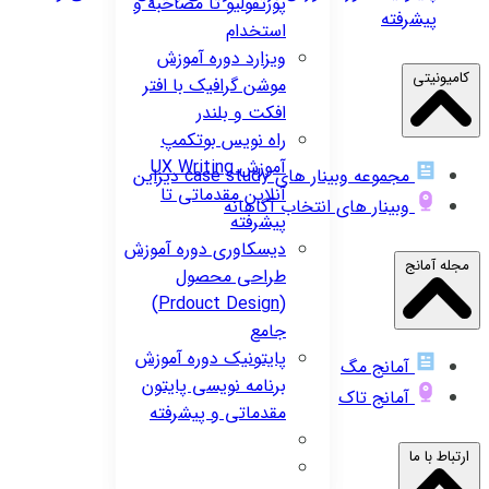
پورتفولیو تا مصاحبه و
پیشرفته
استخدام
ویزارد
دوره آموزش
کامیونیتی
موشن گرافیک با افتر
افکت و بلندر
راه نویس
بوتکمپ
آموزش UX Writing
مجموعه وبینار های case study دیزاین
آنلاین مقدماتی تا
وبینار های انتخاب آگاهانه
پیشرفته
دیسکاوری
دوره آموزش
مجله آمانج
طراحی محصول
(Prdouct Design)
جامع
پایتونیک
دوره آموزش
آمانج مگ
برنامه نویسی پایتون
آمانج تاک
مقدماتی و پیشرفته
ارتباط با ما