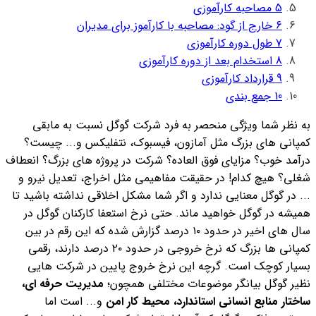
5
مصاحبه کارآموزی
6
خارج از گود: مصاحبه با کارآموز برای مدیران
7
طول دوره کارآموزی
8
استخدام بعد از دوره کارآموزی
9
قرارداد کارآموزی
10
جمع بندی
به نظر شما ویژگی منحصر به فرد شرکت گوگل نسبت به مابقی
کمپانی های بزرگ مثل آمازون، فیسبوک، نتفلیکس و... چیست؟
درآمد خوب؟ مزایای فوق العاده؟ شرکت در پروژه های بزرگ؟ انعطاف
شغلی؟
هیچ کدام! در حقیقت مفاهیمی مثل اخراج، تعدیل نیرو و
... در گوگل معنایی ندارد و اگر شما مشکل اخلاقی نداشته باشید تا
همیشه در گوگل خواهید ماند. حتی نرخ استعفا کارکنان گوگل در
سال های اخیر در حدود ۱۰ درصد گزارش شده که این رقم در بین
کمپانی ها بزرگ که نرخ خروجی در حدود ۲۰ درصد دارند، رقمی
بسیار کوچک است.
گرچه این نرخ خروج پایین در شرکت هایی
نظیر گوگل بیانگر موضوعات مختلفی همچون؛
مدیریت حرفه ای،
ساختار منابع انسانی استاندارد، محیط کار امن
و... است اما