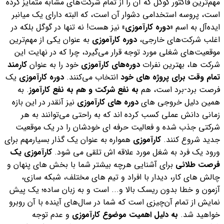
مهم‌ترین فاکتور گوگل که آن را از تمام شرکت‌های مشابه متمایز کرده
است، پروسه استخدامی دشوار آن است، که البته دارای یک میانبر
ایده‌آل به اسم
«دوره کارآموزی»
نیز هست!
نه تنها در گوگل بلکه در
اغلب شرکت‌های خارجی،
دوره کارآموزی
به عنوان یکی از مهم‌ترین
موقعیت‌های شغلی مورد توجه قرار می‌گیرد، چرا که در نهایت این
شرکت ها، بهترین نفرات
دوره‌های کارآموزی
خود را به عنوان
کارمند
تمام وقت
برای پروژه های خود
انتخاب می‌کنند.
دوره کارآموزی
یک
فرصت برد-برد است، هم
به نفع شرکت و هم به نفع کارآموز
. به
همین دلیل خروجی های
دوره های کارآموزی
نیز آنقدر در این بازه
زمانی دانش عملی کسب کرده اند که به راحتی می‌توانند به هر
شرکتی جذب شده و فعالیت حرفه ای خودشان را در یک موقعیت
جدید شروع کنند.
کارآموزی
همواره به عنوان یک گذار بسیارمهم برای
ورود یک فرد به شغل مورد علاقه اش تلقی می شود.
کارآموزی یک
فرصت طلائی
برای آشنایی هرچه بیشتر شما با بخش های پنهان و
چالش های کار، دیدار با افراد و تیم های مختلف، شبکه سازی،
آزمون و خطا بدون ریسک بالا و... است و به زبان ساده؛ یک پیش
نمایش از تمام آن‌چیزی است که شما در سال‌های آینده با آن روبرو
خواهید شد.
به دلیل اهمیت موضوع کارآموزی
و عدم توجه