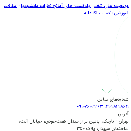
موقعیت های شغلی
پادکست های آمانج
نظرات دانشجویان
مقالات
آموزشی
انتخاب آگاهانه
شماره‌های تماس
09107603363
021-28428611
آدرس
تهران - نارمک، پایین تر از میدان هفت‌حوض، خیابان آیت،
ساختمان سپیدار، پلاک ۳۵۰