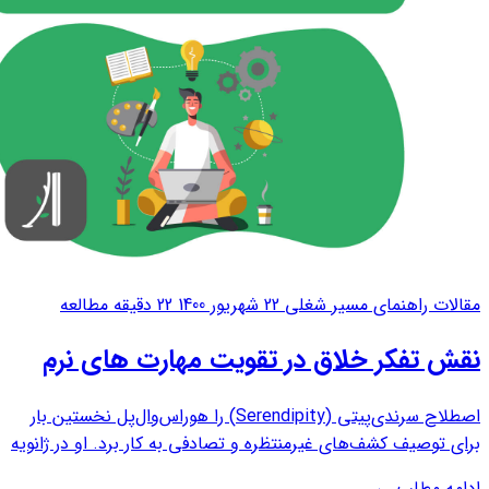
مقالات راهنمای مسیر شغلی
22 شهریور 1400
22 دقیقه مطالعه
نقش تفکر خلاق در تقویت مهارت های نرم
اصطلاح سرندی‌پیتی (Serendipity) را هوراس‌وال‌پل نخستین بار
برای توصیف کشف‌های غیرمنتظره و تصادفی به کار برد. او در ژانویه
۱۷۵۴ این واژه را برای نام‌گذاری یکی از افسانه‌هایش ابداع کرد.سه
ادامه مطلب
←