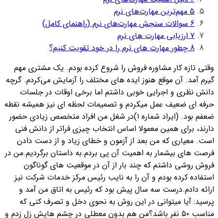
5
مهم‌ترین مهارت‌های نرم
6
سوالات سنجش مهارت‌های نرم (راهنمای کامل)
7
ارزیابی مهارت های نرم
8
چطور مهارت های نرم را در خود تقویت کنیم؟
وقتی تازه کار مشاوره فروش را شروع کرده بودم. یک مشتری مهم
گیرم آمد. آن موقع هنوز ایده های مختلف را آزمایش می‌کردم. گرچه
دانش نظری و اجرایی خوبی داشتم اما برخی اوقات در جلسات
حرفه ای ضعیف عمل میکردم و تصمیمات لحظه ای نیز همیشه نقطه
ضعفم بود. (ایراد شماره ۱)
در شغل من افراد متخصص زیادی حضور
دارند، برای همین معمولا اساس انتخاب چیزی فراتر از دانش فنی
است. معیاری که من بعد از آزمون و خطای زیاد و از دست دادن
فرصت های بیشمار به اهمیت آن پی بردم.
به داستان برگردیم.
من در
فروش روشی داشتم که چند بار از آن در موقعیت های گوناگون
استفاده کرده بودم و آن را به نایب رئیس مرکز خدمات شرکت نیز
ارائه دادم.
درست سه سال پیش بود که رئیس به اتاق من آمد و
پرسید: آیا میتوانی در این روش به نحوی دخل و تصرف کنی که
مناسب ۵۰ نفر باشد؟
من هم بدون معطلی در چشم هایش زل زدم و