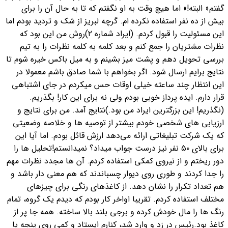
گفتم« البته!» اما هیچ وقت به او نگفتم که تا به حال آن را برای
بیش از ده نفر استفاده نکرده ام. گرچه لبریز از شک و تردید بودم اما
این مسئولیت را قبول کردم. (ایراد شماره ۲)
روش من این بود که
نظرات مشتریان را جمع کنم و بعد کلمه به کلمه نظرات را به تیم
بررسی تحویل دهم و پشت میز بشینم و به میل باکس خیره شوم تا
نتایج برایم ارسال شود. اگر بخواهم با شما صادق باشم معمولا در
این انتظار چند ساعته خیلی اوقات حس میکردم در جای اشتباهی
قرار دارم. ایده پرداز خوبی بودم ولی نه برای این کار! بگذریم.
(نگذریم! این بزرگترین ایراد من بود.)
نتایج آمد. من برای نتایج و
ارزیابی های شخصی خودم بیشتر از توصیه ها و خلاصه وضعیتی
که یک شرکت تبلیغاتی ارائه می‌دهد ارزش قائل بودم. اما آیا این
برای بالای ۵۰ نفر نیز درست جواب میداد؟ نمیدانستم!
تحلیل ها را
دور ریختم و از نیروی کمکی استفاده کردم. آن ها مجدد نظرات مهم
را جدا کردند و طوری روی دیوار چسباندند که هم معنی دار باشد و
هم تعداد تکرار را نشان دهد.
از کاغذهای رنگی برای چیزهای
مختلف استفاده کردم. تقریبا اواخر کار بودم که دیدم یک گروه، تمام
رنگ ها را مال خودش کرده و برجی بلند بالا ساخته. همه جا پر از
کاغذ بود.
رئیس در زد و وارد شد، کنارم ایستاد و کمی روی پنجه پا