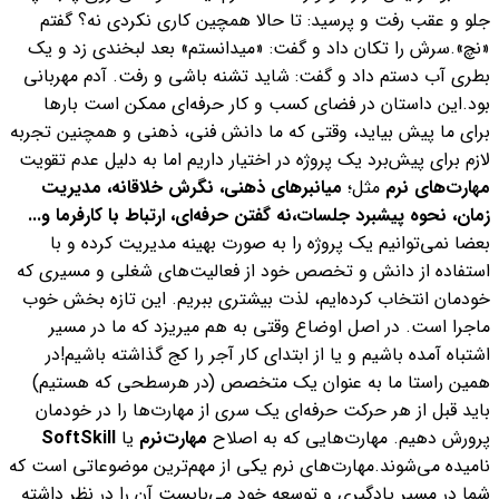
جلو و عقب رفت و پرسید: تا حالا همچین کاری نکردی نه؟ گفتم
«نچ».
سرش را تکان داد و گفت: «میدانستم» بعد لبخندی زد و یک
بطری آب دستم داد و گفت: شاید تشنه باشی و رفت. آدم مهربانی
بود.
این داستان در فضای کسب و کار حرفه‌ای ممکن است بارها
برای ما پیش بیاید، وقتی که ما دانش فنی، ذهنی و همچنین تجربه
لازم برای پیش‌برد یک پروژه در اختیار داریم اما به دلیل عدم تقویت
مهارت‌های نرم
مثل؛
میانبرهای ذهنی، نگرش خلاقانه، مدیریت
زمان، نحوه پیشبرد جلسات،نه گفتن حرفه‌ای، ارتباط با کارفرما و...
بعضا نمی‌توانیم یک پروژه را به صورت بهینه مدیریت کرده و با
استفاده از دانش و تخصص خود از فعالیت‌های شغلی و مسیری که
خودمان انتخاب کرده‌ایم، لذت بیشتری ببریم. این تازه بخش خوب
ماجرا است. در اصل اوضاع وقتی به هم میریزد که ما در مسیر
اشتباه آمده باشیم و یا از ابتدای کار آجر را کج گذاشته باشیم!
در
همین راستا ما به عنوان یک متخصص (در هرسطحی که هستیم)
باید قبل از هر حرکت حرفه‌ای یک سری از مهارت‌ها را در خودمان
پرورش دهیم. مهارت‌هایی که به اصلاح
مهارت‌نرم
یا
Soft‌Skill
نامیده می‌شوند.
مهارت‌های نرم یکی از مهم‌ترین موضوعاتی است که
شما در مسیر یادگیری و توسعه خود می‌بایست آن را در نظر داشته