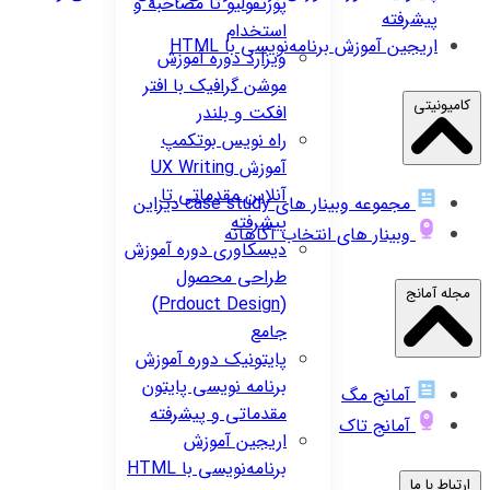
پورتفولیو تا مصاحبه و
پیشرفته
استخدام
اریجین
آموزش برنامه‌نویسی با HTML
ویزارد
دوره آموزش
موشن گرافیک با افتر
کامیونیتی
افکت و بلندر
راه نویس
بوتکمپ
آموزش UX Writing
آنلاین مقدماتی تا
مجموعه وبینار های case study دیزاین
پیشرفته
وبینار های انتخاب آگاهانه
دیسکاوری
دوره آموزش
طراحی محصول
مجله آمانج
(Prdouct Design)
جامع
پایتونیک
دوره آموزش
برنامه نویسی پایتون
آمانج مگ
مقدماتی و پیشرفته
آمانج تاک
اریجین
آموزش
برنامه‌نویسی با HTML
ارتباط با ما