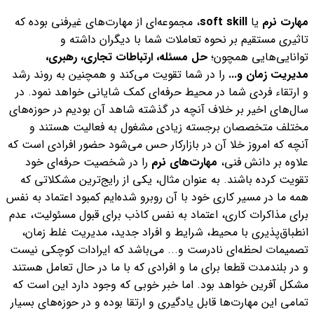
مهارت نرم
یا
soft skill
، مجموعه‌ای از مهارت‌های غیرفنی بوده که
تاثیری مستقیم بر نحوه تعاملات شما با دیگران داشته و
توانایی‌هایی همچون؛
حل مسئله، ارتباطات تجاری، رهبری،
مدیریت زمان و...
را در شما تقویت می‌کند و همچنین به روند رشد
و ارتقاء فردی شما در محیط حرفه‌ای کمک شایانی خواهد نمود.
در
سال‌های اخیر بر خلاف آنچه در گذشته شاهد آن بودیم در حوزه‌های
مختلف متخصصان برجسته زیادی مشغول به فعالیت هستند و
آنچه که امروز خلا آن در بازار‌کار حس می‌شود حضور افرادی است که
علاوه بر دانش فنی،
مهارت‌های نرم
را در شخصیت حرفه‌ای خود
تقویت کرده باشند.
به عنوان مثال، یکی از رایج‌ترین مشکلاتی که
همه ما در مسیر کاری خود با آن روبرو شده‌ایم کمبود اعتماد به نفس
برای مذاکرات کاری، اعتماد به نفس کاذب برای قبول مسئولیت، عدم
انطباق‌پذیری با محیط، شرایط و افراد جدید، مدیریت غلط زمان،
تصمیمات لحظه‌ای نادرست و... می‌باشد که ایرادات کوچکی نیست
و در بلند‌مدت قطعا برای ما و افرادی که با ما در حال تعامل هستند
مشکل آفرین خواهد بود. اما خبر خوبی که وجود دارد این است که
تمامی این مهارت‌ها قابل یادگیری و ارتقا بوده و در حوزه‌های بسیار