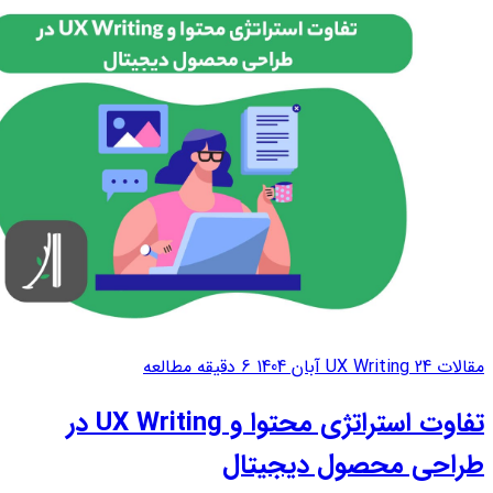
پایین کاربر باعث می‌شود هر کلمه...
مقالات UX Writing
24 آبان 1404
6 دقیقه مطالعه
تفاوت استراتژی محتوا و UX Writing در
طراحی محصول دیجیتال