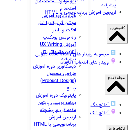
پورتفولیو تا مصاحبه و
پیشرفته
استخدام
اریجین
آموزش برنامه‌نویسی با HTML
ویزارد
دوره آموزش
موشن گرافیک با افتر
کامیونیتی
افکت و بلندر
راه نویس
بوتکمپ
آموزش UX Writing
آنلاین مقدماتی تا
مجموعه وبینار های case study دیزاین
پیشرفته
وبینار های انتخاب آگاهانه
دیسکاوری
دوره آموزش
طراحی محصول
مجله آمانج
(Prdouct Design)
جامع
پایتونیک
دوره آموزش
برنامه نویسی پایتون
آمانج مگ
مقدماتی و پیشرفته
آمانج تاک
اریجین
آموزش
برنامه‌نویسی با HTML
ارتباط با ما