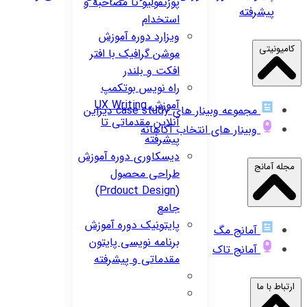
پورتفولیو تا مصاحبه و
پیشرفته
استخدام
ویزارد
دوره آموزش
کامیونیتی
موشن گرافیک با افتر
افکت و بلندر
راه نویس
بوتکمپ
آموزش UX Writing
مجموعه وبینار های case study دیزاین
آنلاین مقدماتی تا
وبینار های انتخاب آگاهانه
پیشرفته
دیسکاوری
دوره آموزش
مجله آمانج
طراحی محصول
(Prdouct Design)
جامع
پایتونیک
دوره آموزش
آمانج مگ
برنامه نویسی پایتون
آمانج تاک
مقدماتی و پیشرفته
ارتباط با ما