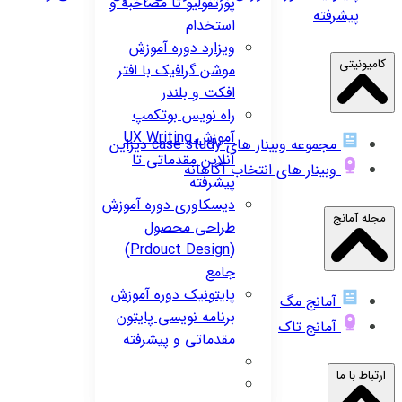
پورتفولیو تا مصاحبه و
پیشرفته
استخدام
ویزارد
دوره آموزش
کامیونیتی
موشن گرافیک با افتر
افکت و بلندر
راه نویس
بوتکمپ
آموزش UX Writing
مجموعه وبینار های case study دیزاین
آنلاین مقدماتی تا
وبینار های انتخاب آگاهانه
پیشرفته
دیسکاوری
دوره آموزش
مجله آمانج
طراحی محصول
(Prdouct Design)
جامع
پایتونیک
دوره آموزش
آمانج مگ
برنامه نویسی پایتون
آمانج تاک
مقدماتی و پیشرفته
ارتباط با ما