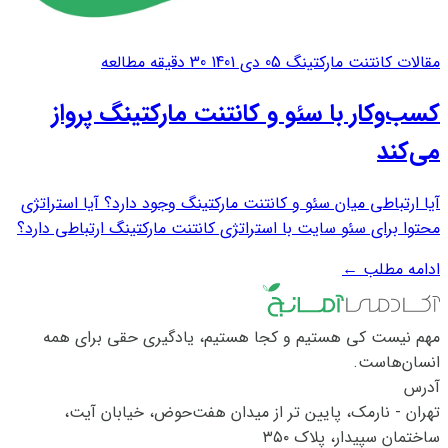
مقالات کانتنت مارکتینگ
05 دی 1401
30 دقیقه مطالعه
کسب‌وکار با سئو و کانتنت مارکتینگ پرواز
می‌کند
آیا ارتباطی میان سئو و کانتنت مارکتینگ وجود دارد؟ آیا استراتژی
محتوا برای سئو سایت با استراتژی کانتنت مارکتینگ ارتباطی دارد؟
آیا این دو استراتژی باید با هم هماهنگ باشند؟ چرا؟سریع‌ترین و
ادامه مطلب
←
زیباترین وبسایت جهان بدون محتوا هیچ ارزشی ندارد. اساسا
سایت‌ها طراحی...
مهم نیست کی هستیم و کجا هستیم، یادگیری حقی برای همه
انسان‌هاست.
آدرس
تهران - نارمک، پایین تر از میدان هفت‌حوض، خیابان آیت،
ساختمان سپیدار، پلاک ۳۵۰