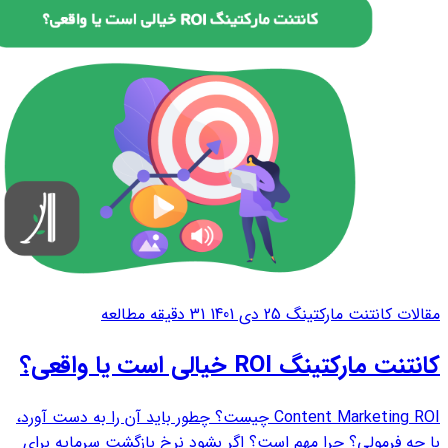
مقالات کانتنت مارکتینگ
25 دی 1401
31 دقیقه مطالعه
کانتنت مارکتینگ ROI خیالی است یا واقعی؟
Content Marketing ROI چیست؟ چطور باید آن را به دست آورد،
با چه فرمولی؟ چرا مهم است؟ اگر بشود نرخ بازگشت سرمایه برای